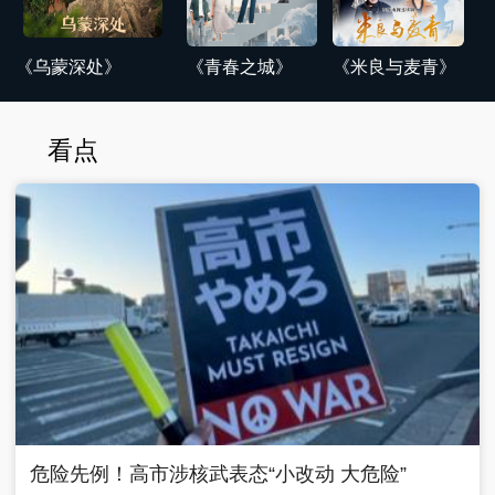
《乌蒙深处》
《青春之城》
《米良与麦青》
看点
危险先例！高市涉核武表态“小改动 大危险”