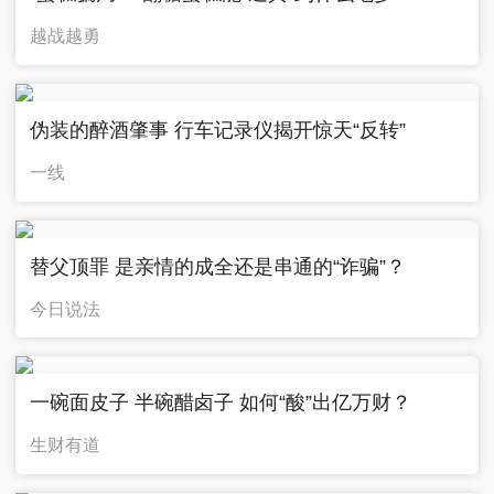
越战越勇
伪装的醉酒肇事 行车记录仪揭开惊天“反转”
一线
替父顶罪 是亲情的成全还是串通的“诈骗”？
今日说法
一碗面皮子 半碗醋卤子 如何“酸”出亿万财？
生财有道