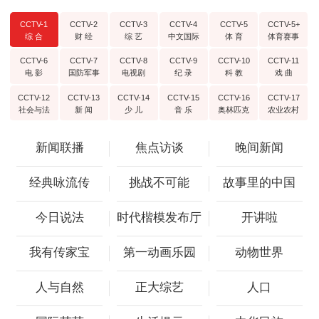
CCTV-1
CCTV-2
CCTV-3
CCTV-4
CCTV-5
CCTV-5+
综 合
财 经
综 艺
中文国际
体 育
体育赛事
CCTV-6
CCTV-7
CCTV-8
CCTV-9
CCTV-10
CCTV-11
电 影
国防军事
电视剧
纪 录
科 教
戏 曲
CCTV-12
CCTV-13
CCTV-14
CCTV-15
CCTV-16
CCTV-17
社会与法
新 闻
少 儿
音 乐
奥林匹克
农业农村
新闻联播
焦点访谈
晚间新闻
经典咏流传
挑战不可能
故事里的中国
今日说法
时代楷模发布厅
开讲啦
我有传家宝
第一动画乐园
动物世界
人与自然
正大综艺
人口