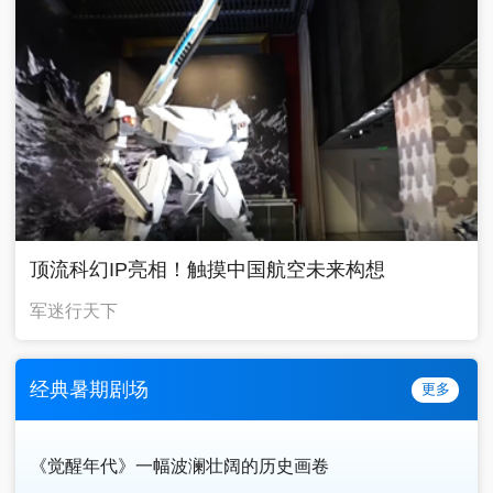
顶流科幻IP亮相！触摸中国航空未来构想
军迷行天下
经典暑期剧场
更多
《觉醒年代》一幅波澜壮阔的历史画卷