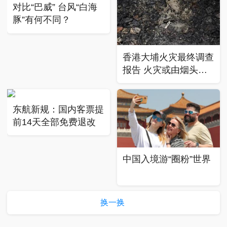
对比“巴威” 台风“白海
豚”有何不同？
香港大埔火灾最终调查
报告 火灾或由烟头引
起
东航新规：国内客票提
前14天全部免费退改
中国入境游“圈粉”世界
换一换