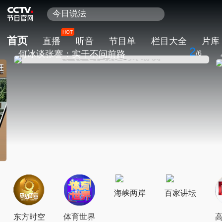
百家讲坛
天网
HOT
首页
直播
听音
节目单
栏目大全
片库
新闻联播
2
何冰谈张謇：实干不问前路
/
6
熊出没
制胜
今日说法
6
海峡两岸
百家讲坛
东方时空
体育世界