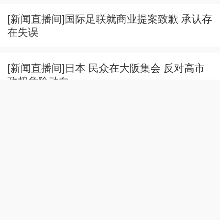
[新闻直播间]国际足联就商业提案致歉 承认存
在失误
[新闻直播间]日本 民众在大阪集会 反对高市
政权危险动向
[新闻直播间]多国外长联合谴责以色列持续侵
犯加沙地带
[新闻直播间]关注巴以局势 以色列军队及定居
者袭击约旦河西岸多地
[新闻直播间]美媒称美总统与防长就弹药问