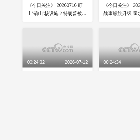
《今日关注》 20260716 盯
《今日关注》 202
上“镐山”核设施？特朗普被曝
战事螺旋升级 霍
酝酿升级对伊行动
争夺白热化？
00:24:32
2026-07-12
00:24:34
《今日关注》 20260712 中俄
《今日关注》 202
潜艇罕见同框 中国试射导弹
普：千枚导弹瞄
美说三道四遭批！
朗：冲突绝不以
00:24:35
2026-07-08
00:24:42