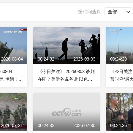
央博
非遗
文化
旅游
科普
健康
乐龄
阅读
按时间查询
云起
超级工厂
智敬中国
全民健康
颜选攻略
海洋
2026-08-04
00:24:32
2026-08-03
00:24:29
收视榜
总台企业白名单
0804
《今日关注》 20260803 谈判
《今日关注》 
急 伊朗：
在即？美伊各说各话 以色列
普叫停“最
船 应担责！
自曝被美国“抛弃”
摧毁美军F-
2026-07-31
00:24:32
2026-07-30
00:24:36