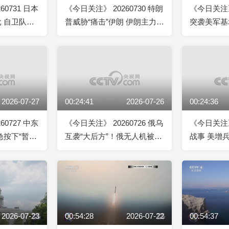
60731 日本
《今日关注》 20260730 特朗
《今日关注》 
 自卫队首
普威胁“痛击”伊朗 伊朗主力导
突袭美军基
弹令美军头疼？
连见乌总统
2026-07-27
00:24:41
2026-07-26
00:24:36
60727 中东
《今日关注》 20260726 俄乌
《今日关注》 
急按下“暂停
互袭“大后方”！俄无人机被击
战事 美增
两场冲突罕
落 北约东翼首“交锋”
并行 海湾
场？
2026-07-23
00:54:28
2026-07-22
00:54:37