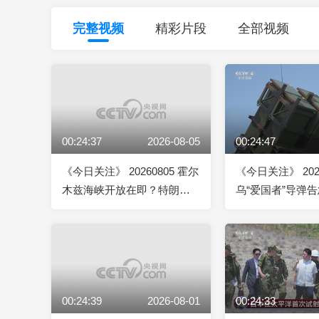
财经
教育
乡村振兴
生态环境
一带一路
完整视频
精彩片段
全部视频
大国智造
大国展会
大国保险
云顶对话
00:24:37
2026-08-05
00:24:47
CCTV.节目官网
直播
节目单
栏目
片库
《今日关注》 20260805 霍尔
《今日关注》 2026
木兹海峡开放在即？特朗普
乌“爱国者”导弹告
警告：伊朗反悔将遭猛烈打
乌“蓄意”袭击伊商
击！
00:24:39
2026-08-01
00:24:33