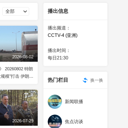
艺术
汽车
数智
5G
产业+
播出信息
时尚
天气
才艺
网展
央央好物
播出频道：
CCTV-4 (亚洲)
播出时间：
2026-08-02
每日21:30
20260802 特朗
大规模”打击 伊朗称
热门栏目
换一换
35战机
新闻联播
2026-07-29
焦点访谈