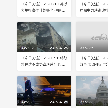
《今日关注》 20260801 美以
《今日关注》 202
大规模轰炸计划曝光 伊朗警
抹黑中方演训遭批
告“全面应对”！
射“战斧”导弹
00:24:39
2026-07-28
00:52:36
《今日关注》 20260728 特朗
《今日关注》 202
普称达不成协议继续打 以总
战事 美因弹药告
理访白宫探口风
键”？俄乌与美伊
见联动
00:54:28
2026-07-24
00:54:38