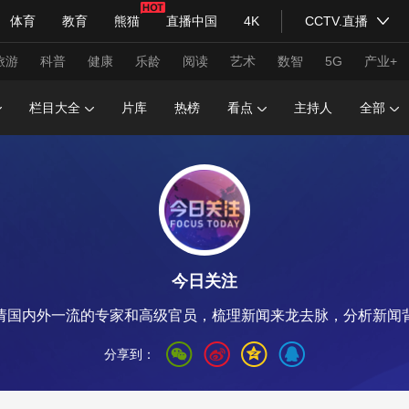
体育
教育
熊猫
直播中国
4K
CCTV.直播
式妙语
主持人
下载央视影音
热解读
天天学习
旅游
科普
健康
乐龄
阅读
艺术
数智
5G
产业+
栏目大全
片库
热榜
看点
主持人
全部
纪录片网
国家大剧院
大型活动
科技
法治
文娱
人物
公益
图片
习式妙语
央视快评
央视网评
光华锐评
锋面
今日关注
频道
VR/AR
4K专区
全景新闻
请国内外一流的专家和高级官员，梳理新闻来龙去脉，分析新闻
请入列
人生第一次
人生第二次
分享到：
年冬奥会
CBA
NBA
中超
国足
国际足球
网球
综
体育江湖
文化体育
冰雪道路
足球道路