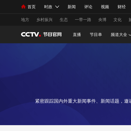
首页
时政
新闻
评论
视频
财经
人民领袖习近平
直播
海外频道
片库
iPanda
栏目大全
联播+
English
中国领导人
节目单
Монгол
听音
央视快评
微视频
习
地方
乡村振兴
生态
一带一路
央博
文化
直播
节目单
频道大全
总台春晚
网络春晚
共产党员网
秧纪录
新闻
国内
国际
评论
经济
军事
人民领袖习近平
联播+
热解读
天天学习
视频
小央视频
小央直播
直播中国
熊猫
紧密跟踪国内外重大新闻事件、新闻话题，邀
现场
前线
比划
快看
蓝海中国
新兵
体育
直播
竞猜
2026年世界杯
2026
VIP会员
CCTV奥林匹克频道
生活体育大会