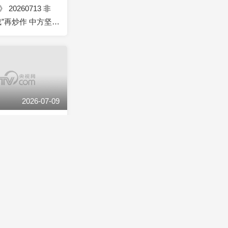
20260713 非
裁”再炒作 中方坚决
拳”！
2026-07-09
20260709 美伊
袭 特朗普放话欲
岛
2026-07-05