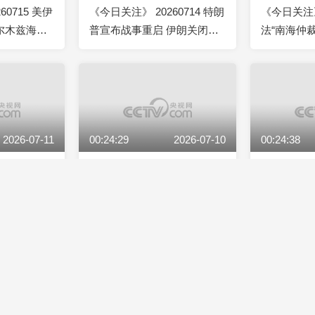
60715 美伊
《今日关注》 20260714 特朗
《今日关注》 
尔木兹海峡
普宣布战事重启 伊朗关闭海
法“南海仲
峡发射巡航导弹
回击亮“组合
2026-07-11
00:24:29
2026-07-10
00:24:38
60711 特朗
《今日关注》 20260710 俄军
《今日关注》 
准伊朗！伊
打击乌运输线 德国部署“战斧”
再次爆发互
屈服告终
北约北翼加速扩张？
接管哈尔克
2026-07-07
00:24:37
2026-07-06
00:24:30