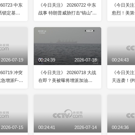
60723 中东
《今日关注》 20260722 中东
《今日关注》 
话锁定基础
战事 特朗普威胁打击“镐山”核
愈烈！美第
遭质疑
设施 红海“咽喉”会否被锁？
朗三阶段猛
2026-07-19
00:24:39
2026-07-18
00:24:43
60719 冲突
《今日关注》 20260718 大战
《今日关注》 
急增派F-
在即？美被曝将增派加油机
天连袭！伊
性回击
伊朗警告“进入全面进攻”！
回应 胡塞
海峡？
2026-07-15
00:24:41
2026-07-14
00:24:36