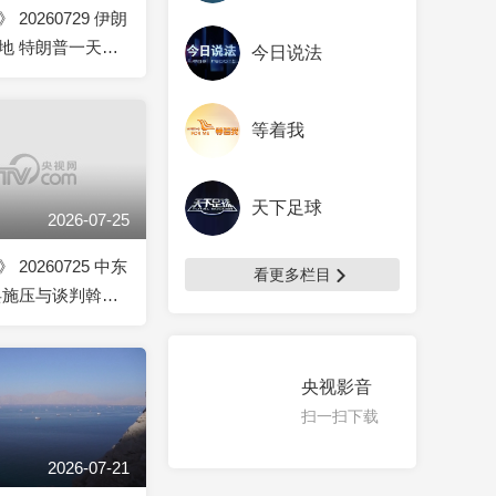
20260729 伊朗
地 特朗普一天内
今日说法
与以总理
等着我
天下足球
2026-07-25
20260725 中东
看更多栏目
兵施压与谈判斡旋
多国已卷入中东战
央视影音
扫一扫下载
2026-07-21