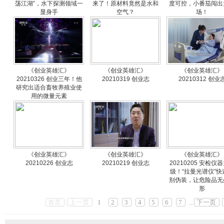
荡江湖”，水下探测领域一
来了！原材料竟然是水和
度可控，小番茄闯出
显身手
空气？
场！
《创业英雄汇》
《创业英雄汇》
《创业英雄汇》
20210326 创业三年！他
20210319 创业志
20210312 创业
研究出适合畜牧养殖业使
用的微量元素
《创业英雄汇》
《创业英雄汇》
《创业英雄汇》
20210226 创业志
20210219 创业志
20210205 安检仪
级！“拉曼光谱仪”快
别伪装，让危险品无
形
首页
上一页
1
2
3
4
5
6
7
...
下一页