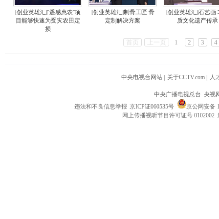
[创业英雄汇]“遥感惠农”项
[创业英雄汇]制骨工匠 骨
[创业英雄汇]石艺画
目能够快速为受灾农田定
定制解决方案
质文化遗产传承
损
首页
上一页
1
2
3
4
中央电视台网站
|
关于CCTV.com
|
人
中央广播电视总台 央视
违法和不良信息举报
京ICP证060535号
京公网安备 11
网上传播视听节目许可证号 0102002