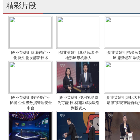
精彩片段
[创业英雄汇]金花菌产业
[创业英雄汇]逸动智球 全
[创业英雄汇]指尖智
化 微生物发酵新技术
地形球形机器人
球 态势感知系统
[创业英雄汇]数字资产守
[创业英雄汇]使用氢能成
[创业英雄汇]堪比大片
护者 企业级数据管理安全
为可能 技术团队成功吸引
动眼”实现智能自动
中台
到投资人