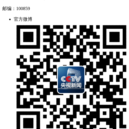
邮编：100859
财经
教育
乡村振兴
生态环境
一带一路
央博
官方微博
大国智造
大国展会
大国保险
云顶对话
云起
超
CCTV.节目官网
直播
节目单
栏目
片库
热播榜