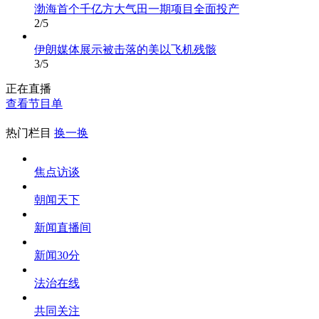
渤海首个千亿方大气田一期项目全面投产
2
/
5
伊朗媒体展示被击落的美以飞机残骸
3
/
5
正在直播
查看节目单
热门栏目
换一换
焦点访谈
朝闻天下
新闻直播间
新闻30分
法治在线
共同关注