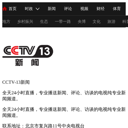
首页
时政
新闻
评论
视频
财经
体育
人民领袖习近平
直播
海外频道
片库
iPanda
栏目大全
联播+
English
中国领导人
节目单
Монгол
听音
央视快评
微视频
习式妙语
主持人
地方
乡村振兴
生态
一带一路
央博
文化
旅游
科
总台春晚
网络春晚
共产党员网
秧纪录
纪录片网
新闻
国内
国际
评论
经济
军事
科技
法
人民领袖习近平
联播+
热解读
天天学习
习式妙语
CCTV-13新闻
视频
小央视频
小央直播
直播中国
熊猫频道
V
全天24小时直播，专业播送新闻、评论、访谈的电视纯专业新
闻频道。
现场
前线
比划
快看
蓝海中国
新兵请入列
全天24小时直播，专业播送新闻、评论、访谈的电视纯专业新
体育
直播
竞猜
2026年世界杯
2026年冬奥会
C
闻频道。
VIP会员
CCTV奥林匹克频道
生活体育大会
体育江湖
联系地址：北京市复兴路11号中央电视台