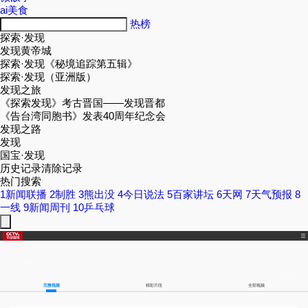
ai美食
热榜
探索·
发
现
发
现黄帝城
探索·
发
现《秘境追踪第五辑》
探索·
发
现（亚洲版）
发
现之旅
《探索
发
现》考古晋国——
发
现晋都
《告台湾同胞书》
发
表40周年纪念会
发
现之路
发
现
国宝·
发
现
历史记录
清除记录
热门搜索
1
新闻联播
2
制胜
3
熊出没
4
今日说法
5
百家讲坛
6
天网
7
天气预报
8
一线
9
新闻周刊
10
乒乓球
分享到：
展开
微博
微信公众号
央视影音
完整视频
精彩片段
全部视频
扫一扫关注
扫一扫关注
扫一扫下载