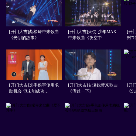
[开门大吉]蔡松琦带来歌曲
[开门大吉]天使-少年MAX
[开
《光阴的故事》
带来歌曲《夜空中…
封”
[开门大吉]选手侯宇使用求
[开门大吉]甘洺锐带来歌曲
[开
助机会 但未能成功…
《借过一下》
《Su