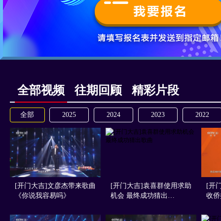
全部视频
往期回顾
精彩片段
全部
2025
2024
2023
2022
[开门大吉]文彦杰带来歌曲
[开门大吉]袁喜群使用求助
[开
《你说我容易吗》
机会 最终成功猜出…
收侨