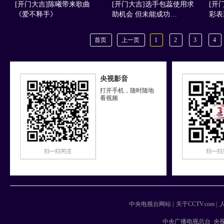
[开门大吉]陈曦带来歌曲
[开门大吉]选手包蕊使用求
[开
《爱不释手》
助机会 但未能成功…
彩表
首页
上一页
1
2
3
4
央视影音
打开手机，随时随地
看视频
中央电视台网站
|
关于CCTV.com
|
中央广播电视总台 央