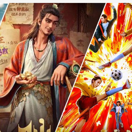
央博
非遗
文化
旅游
科普
健康
乐龄
阅读
云起
超级工厂
智敬中国
全民健康
颜选攻略
海洋
热播榜
总台企业白名单