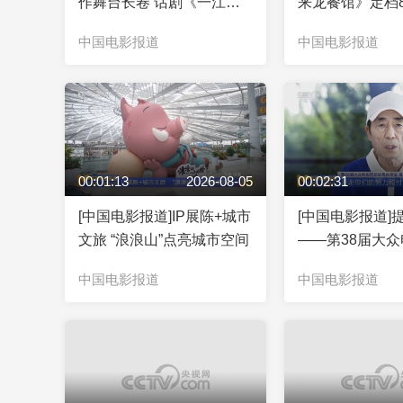
作舞台长卷 话剧《一江春
来龙餐馆》定档8
水向东流》举办发布会
中国电影报道
中国电影报道
00:01:13
2026-08-05
00:02:31
[中国电影报道]IP展陈+城市
[中国电影报道]
文旅 “浪浪山”点亮城市空间
——第38届大
提名者系列访谈
中国电影报道
中国电影报道
电影创作之路任