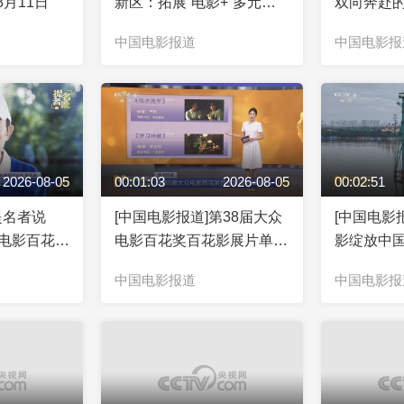
月11日
新区：拓展“电影+”多元业
双向奔赴的
态 丰富暑期文旅供给
日益凸显
中国电影报道
中国电影报
2026-08-05
00:01:03
2026-08-05
00:02:51
提名者说
[中国电影报道]第38届大众
[中国电影
众电影百花奖
电影百花奖百花影展片单发
影绽放中国
 张艺谋：
布
夏”融媒体
中国电影报道
中国电影报
重而道远