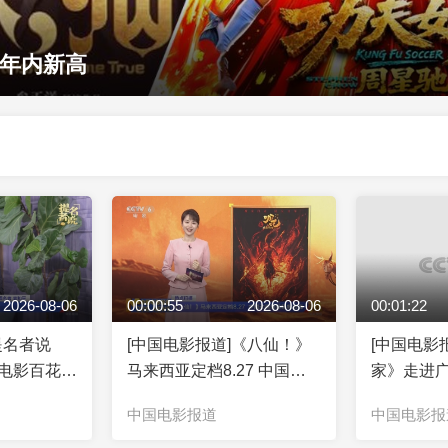
创年内新高
2026-08-06
00:00:55
2026-08-06
00:01:22
提名者说
[中国电影报道]《八仙！》
[中国电影
众电影百花奖
马来西亚定档8.27 中国动
家》走进
 袁和平：
画继续扬帆出海
中国电影报道
中国电影报
功夫铸“镖