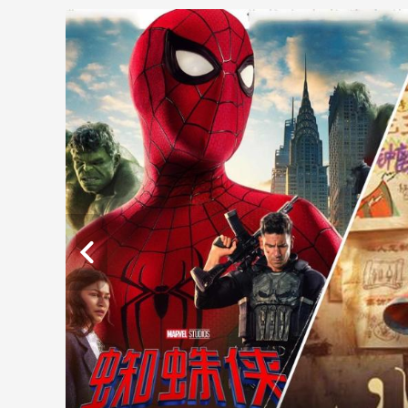
财经
教育
乡村振兴
生态环境
一带一路
大国智造
大国展会
大国保险
云顶对话
CCTV.节目官网
直播
节目单
栏目
片库