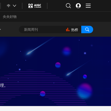
中
央央好物
热榜
理。
合体育
亚冬会