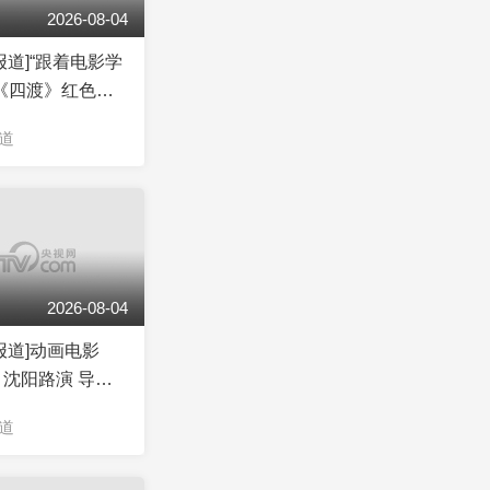
2026-08-04
报道]“跟着电影学
《四渡》红色光
动广东广州举办
道
2026-08-04
报道]动画电影
沈阳路演 导演
老乡倍感亲切
道