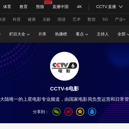
体育
教育
熊猫
直播中国
4K
CCTV.直播
式妙语
主持人
下载央视影音
热解读
天天学习
旅游
科普
健康
乐龄
阅读
艺术
数智
5G
产业+
栏目大全
片库
热播榜
看点
主持人
全部
纪录片网
国家大剧院
大型活动
科技
法治
文娱
人物
公益
图片
习式妙语
央视快评
央视网评
光华锐评
锋面
CCTV-6电影
频道
VR/AR
4K专区
全景新闻
大陆唯一的上星电影专业频道，由国家电影局负责运营和日常管
请入列
人生第一次
人生第二次
分享到：
年冬奥会
CBA
NBA
中超
国足
国际足球
网球
综
体育江湖
文化体育
冰雪道路
足球道路