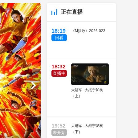
艺术
汽车
数智
5G
产业+
正在直播
时尚
天气
才艺
网展
央央好物
18:19
《M指数》2026-023
回看
18:32
直播中
大进军--大战宁沪杭
（上）
19:52
大进军--大战宁沪杭
（下）
未开始