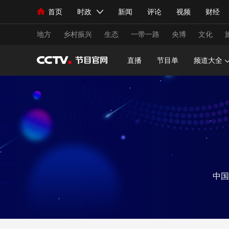
首页
时政
新闻
评论
视频
财经
人民领袖习近平
直播
海外频道
片库
iPanda
栏目大全
联播+
English
中国领导人
节目单
Монгол
听音
央视快评
微视频
习
地方
乡村振兴
生态
一带一路
央博
文化
直播
节目单
频道大全
总台春晚
网络春晚
共产党员网
秧纪录
新闻
国内
国际
评论
经济
军事
人民领袖习近平
联播+
热解读
天天学习
视频
小央视频
小央直播
直播中国
熊猫
中国
现场
前线
比划
快看
蓝海中国
新兵
体育
直播
竞猜
2026年世界杯
2026
VIP会员
CCTV奥林匹克频道
生活体育大会