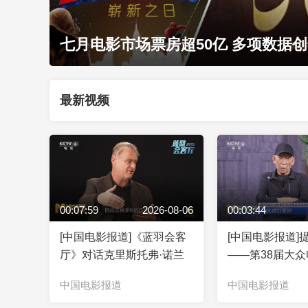
七月电影市场票房超50亿 多项数据
最新视频
00:07:59
2026-08-06
00:03:44
[中国电影报道]《蓝羽会客
[中国电影报道]
厅》对话克里斯托弗·诺兰
——第38届大
提名者系列访谈
中国电影报道
中国电影报道
牡丹花喻武侠 真