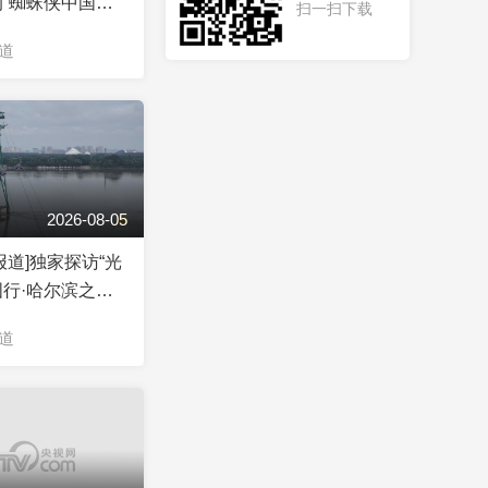
“蜘蛛侠中国行”
扫一扫下载
的中国市场吸引力
道
2026-08-05
报道]独家探访“光
行·哈尔滨之
直播幕后
道