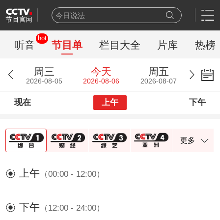
今日说法
新闻周刊
hot
百家讲坛
听音
节目单
栏目大全
片库
热榜
一线
天网
周三
今天
周五
豪门盛宴
2026-08-05
2026-08-06
2026-08-07
乒乓球
现在
上午
下午
新闻联播
世界杯
熊出没
更多
上午
（00:00 - 12:00）
下午
（12:00 - 24:00）