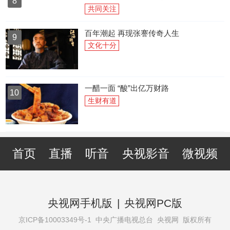
8
共同关注
百年潮起 再现张謇传奇人生
9
文化十分
一醋一面 “酸”出亿万财路
10
生财有道
首页
直播
听音
央视影音
微视频
央视网手机版
|
央视网PC版
京ICP备10003349号-1
中央广播电视总台 央视网 版权所有