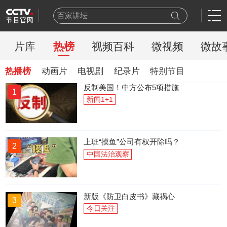
百家讲坛
一线
天网
片库
热榜
视频百科
微视频
微故
豪门盛宴
乒乓球
热播榜
动画片
电视剧
纪录片
特别节目
新闻联播
反制美国！中方公布5项措施
1
世界杯
新闻1+1
熊出没
今日说法
新闻周刊
上班“摸鱼”公司有权开除吗？
2
中国法治观察
新版《防卫白皮书》藏祸心
3
今日关注