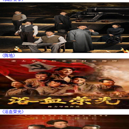
《阵地》
《浴血荣光》