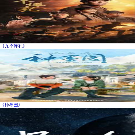
《九个弹孔》
《种墨园》