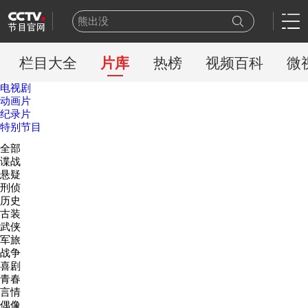
熊出没
今日说法
新闻周刊
栏目大全
片库
热榜
视频百科
微
百家讲坛
电视剧
一线
动画片
天网
纪录片
特别节目
豪门盛宴
全部
乒乓球
谍战
新闻联播
悬疑
世界杯
刑侦
历史
古装
武侠
军旅
战争
喜剧
青春
言情
偶像