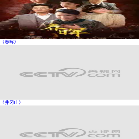
《春晖》
《井冈山》