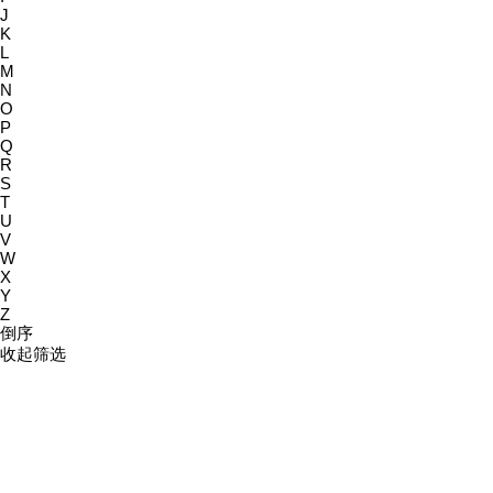
J
K
L
M
N
O
P
Q
R
S
T
U
V
W
X
Y
Z
倒序
收起筛选