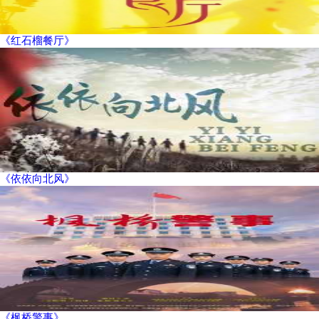
《红石榴餐厅》
《依依向北风》
《枫桥警事》