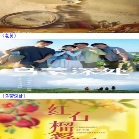
《老舅》
《乌蒙深处》