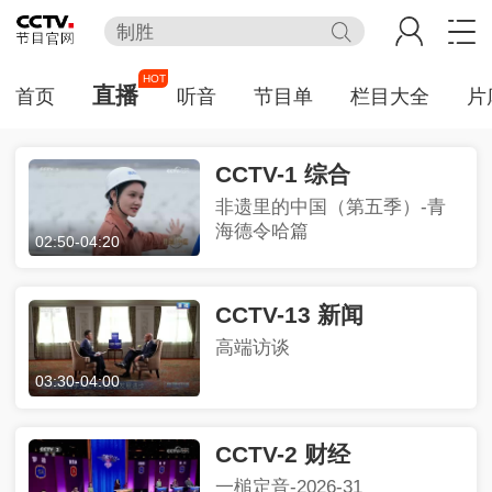
制胜
今日说法
HOT
直播
首页
听音
节目单
栏目大全
片
百家讲坛
天网
CCTV-1 综合
新闻联播
非遗里的中国（第五季）-青
熊出没
海德令哈篇
02:50
-
04:20
CCTV-13 新闻
高端访谈
03:30
-
04:00
CCTV-2 财经
一槌定音-2026-31