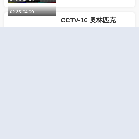
02:03
-
06:00
CCTV-16 奥林匹克
实况录像（奥林匹克）-2026
年米兰科尔蒂纳冬奥会 花样滑
02:35
-
04:00
冰冰舞比赛
01:27
-
05:57
CCTV-17 农业农村
再见
03:30
-
04:00
CCTV-4 中文国际（欧）
中国文艺-2026-157
03:15
-
04:00
CCTV-4 中文国际（美）