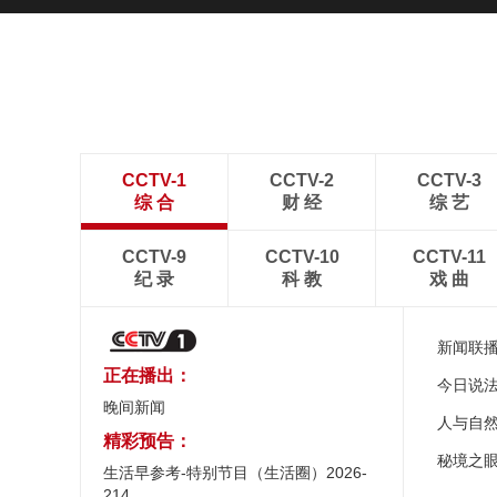
CCTV-1
CCTV-2
CCTV-3
综 合
财 经
综 艺
CCTV-9
CCTV-10
CCTV-11
纪 录
科 教
戏 曲
新闻联
正在播出：
今日说
晚间新闻
人与自
精彩预告：
秘境之
生活早参考-特别节目（生活圈）2026-
214