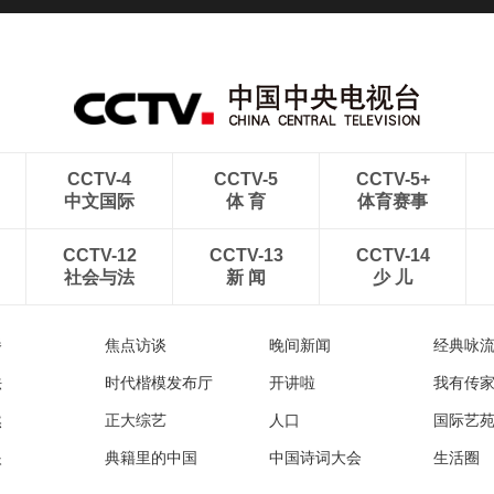
CCTV-4
CCTV-5
CCTV-5+
中文国际
体 育
体育赛事
CCTV-12
CCTV-13
CCTV-14
社会与法
新 闻
少 儿
播
焦点访谈
晚间新闻
经典咏
法
时代楷模发布厅
开讲啦
我有传
然
正大综艺
人口
国际艺
眼
典籍里的中国
中国诗词大会
生活圈