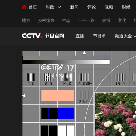
首页
时政
新闻
评论
视频
财经
人民领袖习近平
直播
海外频道
片库
iPanda
栏目大全
联播+
English
中国领导人
节目单
Монгол
听音
央视快评
微视频
习
地方
乡村振兴
生态
一带一路
央博
文化
直播
节目单
频道大全
总台春晚
网络春晚
共产党员网
秧纪录
新闻
国内
国际
评论
经济
军事
人民领袖习近平
联播+
热解读
天天学习
视频
小央视频
小央直播
直播中国
熊猫
现场
前线
比划
快看
蓝海中国
新兵
体育
直播
竞猜
2026年世界杯
2026
VIP会员
CCTV奥林匹克频道
生活体育大会