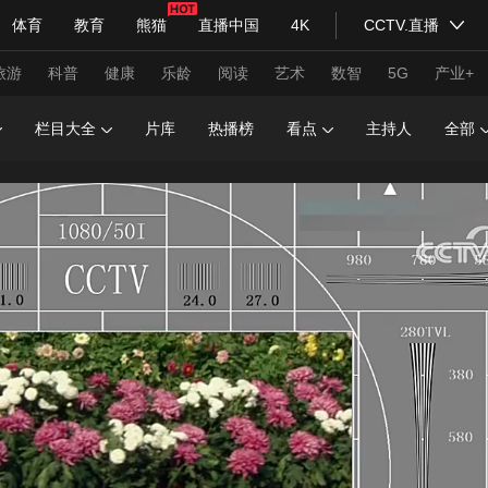
体育
教育
熊猫
直播中国
4K
CCTV.直播
式妙语
主持人
下载央视影音
热解读
天天学习
旅游
科普
健康
乐龄
阅读
艺术
数智
5G
产业+
栏目大全
片库
热播榜
看点
主持人
全部
纪录片网
国家大剧院
大型活动
科技
法治
文娱
人物
公益
图片
习式妙语
央视快评
央视网评
光华锐评
锋面
频道
VR/AR
4K专区
全景新闻
请入列
人生第一次
人生第二次
年冬奥会
CBA
NBA
中超
国足
国际足球
网球
综
体育江湖
文化体育
冰雪道路
足球道路