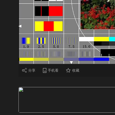
财经
教育
乡村振兴
生态环境
一带一路
大国智造
大国展会
大国保险
云顶对话
CCTV.节目官网
直播
节目单
栏目
片库
分享
手机看
收藏