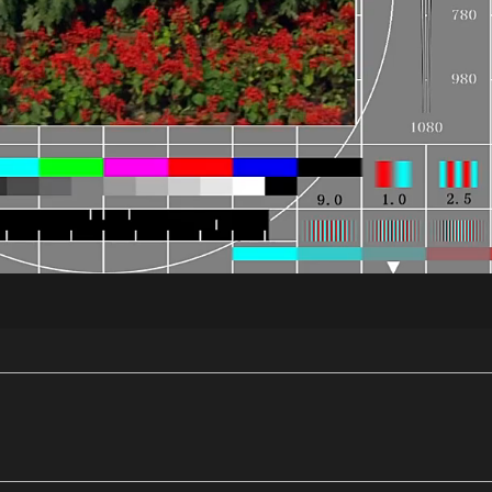
央博
非遗
文化
旅游
科普
健康
乐龄
阅读
云起
超级工厂
智敬中国
全民健康
颜选攻略
海洋
热播榜
总台企业白名单