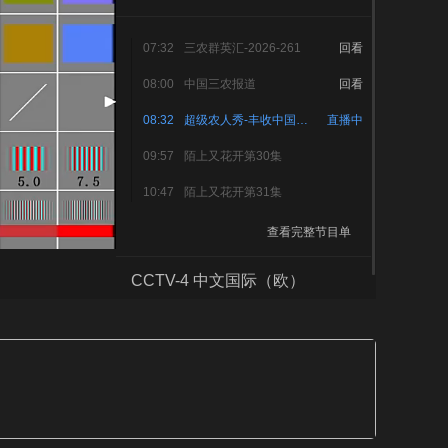
艺术
汽车
数智
5G
产业+
07:32
三农群英汇-2026-261
回看
时尚
天气
才艺
网展
央央好物
08:00
中国三农报道
回看
08:32
超级农人秀-丰收中国之沃野超有范儿-4
直播中
09:57
陌上又花开第30集
10:47
陌上又花开第31集
查看完整节目单
CCTV-4 中文国际（欧）
CCTV-4 中文国际（美）