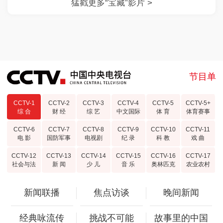
节目单
CCTV-1
CCTV-2
CCTV-3
CCTV-4
CCTV-5
CCTV-5+
综 合
财 经
综 艺
中文国际
体 育
体育赛事
CCTV-6
CCTV-7
CCTV-8
CCTV-9
CCTV-10
CCTV-11
电 影
国防军事
电视剧
纪 录
科 教
戏 曲
CCTV-12
CCTV-13
CCTV-14
CCTV-15
CCTV-16
CCTV-17
社会与法
新 闻
少 儿
音 乐
奥林匹克
农业农村
新闻联播
焦点访谈
晚间新闻
经典咏流传
挑战不可能
故事里的中国