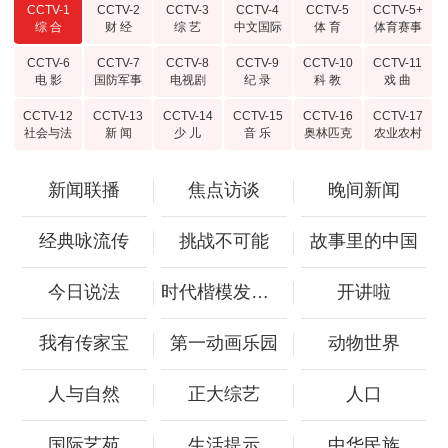
CCTV-1
CCTV-2
CCTV-3
CCTV-4
CCTV-5
CCTV-5+
综 合
财 经
综 艺
中文国际
体 育
体育赛事
CCTV-6
CCTV-7
CCTV-8
CCTV-9
CCTV-10
CCTV-11
电 影
国防军事
电视剧
纪 录
科 教
戏 曲
CCTV-12
CCTV-13
CCTV-14
CCTV-15
CCTV-16
CCTV-17
社会与法
新 闻
少 儿
音 乐
奥林匹克
农业农村
新闻联播
焦点访谈
晚间新闻
经典咏流传
挑战不可能
故事里的中国
今日说法
时代楷模发布厅
开讲啦
我有传家宝
第一动画乐园
动物世界
人与自然
正大综艺
人口
国际艺苑
生活提示
中华民族