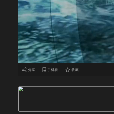
财经
教育
乡村振兴
生态环境
一带一路
大国智造
大国展会
大国保险
云顶对话
CCTV.节目官网
直播
节目单
栏目
片库
分享
手机看
收藏