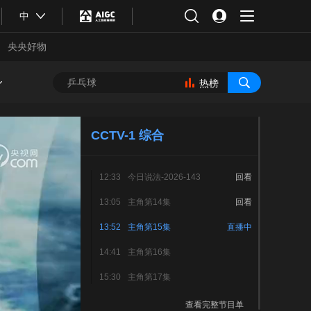
中
央央好物
热榜
CCTV-1 综合
12:33
今日说法-2026-143
回看
13:05
主角第14集
回看
13:52
主角第15集
直播中
14:41
主角第16集
合体育
亚冬会
15:30
主角第17集
查看完整节目单