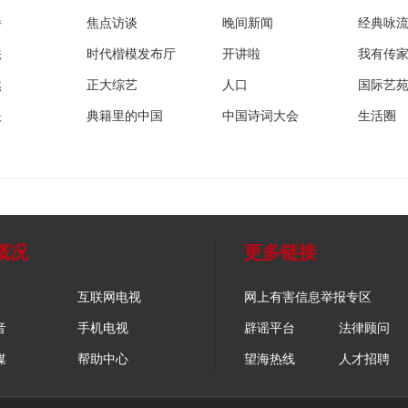
播
焦点访谈
晚间新闻
经典咏
法
时代楷模发布厅
开讲啦
我有传
然
正大综艺
人口
国际艺
眼
典籍里的中国
中国诗词大会
生活圈
概况
更多链接
互联网电视
网上有害信息举报专区
音
手机电视
辟谣平台
法律顾问
媒
帮助中心
望海热线
人才招聘