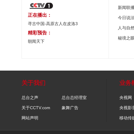
新闻联
正在播出：
今日说
寻古中国-高原古人在皮洛3
人与自
精彩预告：
秘境之
朝闻天下
关于我们
业务
总台之声
总台总经理室
央视网
关于CCTV.com
象舞广告
央视影
网站声明
移动传