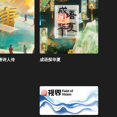
CCTV-4 中文国际（美）
唐诗人传
成语探华夏