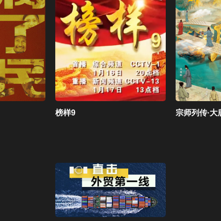
榜样9
宗师列传·大