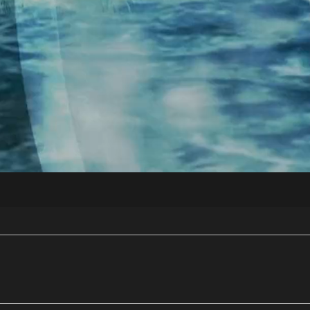
央博
非遗
文化
旅游
科普
健康
乐龄
阅读
云起
超级工厂
智敬中国
全民健康
颜选攻略
海洋
热播榜
总台企业白名单