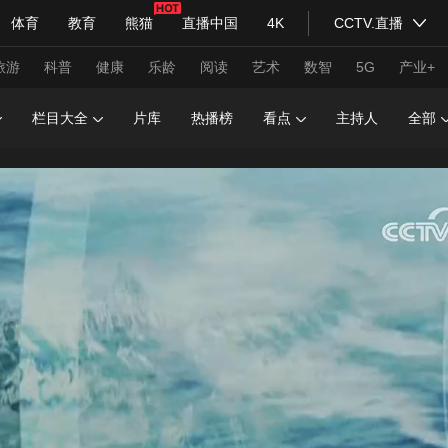
体育
教育
熊猫
直播中国
4K
CCTV.直播
式妙语
主持人
下载央视影音
热解读
天天学习
旅游
科普
健康
乐龄
阅读
艺术
数智
5G
产业+
栏目大全
片库
热播榜
看点
主持人
全部
纪录片网
国家大剧院
大型活动
科技
法治
文娱
人物
公益
图片
习式妙语
央视快评
央视网评
光华锐评
锋面
频道
VR/AR
4K专区
全景新闻
请入列
人生第一次
人生第二次
年冬奥会
CBA
NBA
中超
国足
国际足球
网球
综
体育江湖
文化体育
冰雪道路
足球道路