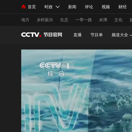
首页
时政
新闻
评论
视频
财经
人民领袖习近平
直播
海外频道
片库
iPanda
栏目大全
联播+
English
中国领导人
节目单
Монгол
听音
央视快评
微视频
习
地方
乡村振兴
生态
一带一路
央博
文化
直播
节目单
频道大全
总台春晚
网络春晚
共产党员网
秧纪录
新闻
国内
国际
评论
经济
军事
人民领袖习近平
联播+
热解读
天天学习
视频
小央视频
小央直播
直播中国
熊猫
现场
前线
比划
快看
蓝海中国
新兵
体育
直播
竞猜
2026年世界杯
2026
VIP会员
CCTV奥林匹克频道
生活体育大会