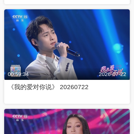
00:59:34
2026-07-22
《我的爱对你说》 20260722