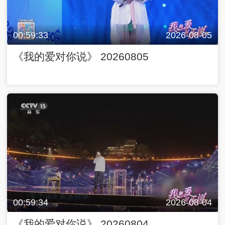
00:59:33
2026-08-05
《我的爱对你说》 20260805
00:59:34
2026-08-04
《我的爱对你说》 20260804