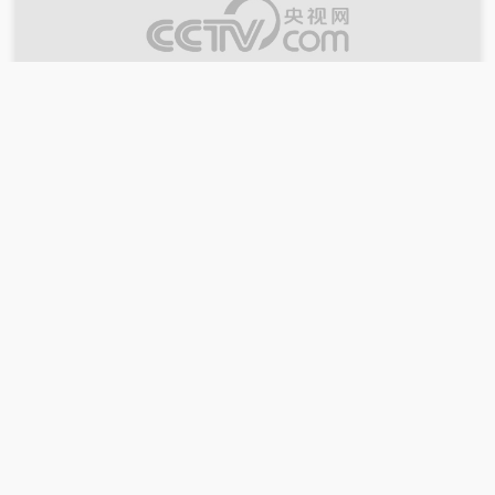
00:59:34
2026-07-17
《我的爱对你说》 20260717