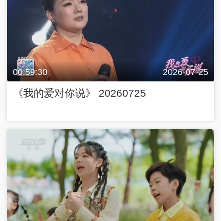
00:59:30
2026-07-25
《我的爱对你说》 20260725