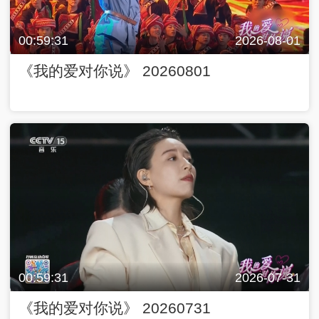
00:59:31
2026-08-01
《我的爱对你说》 20260801
00:59:31
2026-07-31
《我的爱对你说》 20260731