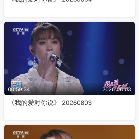
00:59:34
2026-08-03
《我的爱对你说》 20260803