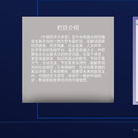
栏目介绍
《中国经济大讲堂》是中央电视台财经频
道全新开办的一档大型专题栏目，是解读国家
经济政策、经济现象、社会发展、人文科学、
技术革命的高端平台。嘉宾是权威人士，内容
聚焦全社会最关注的经济话题。它是个讲堂，
更是传递政策、知识和观点的殿堂。节目庄重
大气，生动活泼。节目富有实用性，能解答现
实的社会困惑；它有揭秘性，告诉你最震撼的
幕后详情；又有前瞻性，能展望未来的政策走
向。中国经济大讲堂，讲述不一般的中国经
济，释放影响世界经济的中国智慧。
中