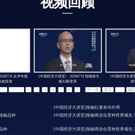
视频回顾
260726 从半年报
《中国经济大讲堂》 20260719 智能体引
《中国经济大讲堂》
有效投资
领AI新变革
的
首页
上一页
1
2
3
4
5
6
7
...
下一页
尾页
确
[中国经济大讲堂]辣椒红素有何作用
辣椒品种
[中国经济大讲堂]辣椒商业化育种世界领先
品种
[中国经济大讲堂]辣椒商业化育种世界领先