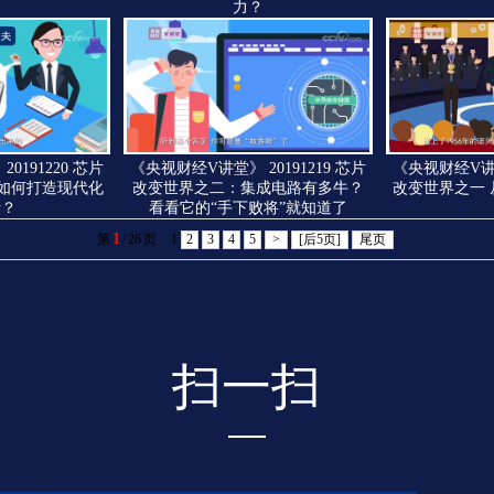
力？
0191220 芯片
《央视财经V讲堂》 20191219 芯片
《央视财经V讲堂》
如何打造现代化
改变世界之二：集成电路有多牛？
改变世界之一
活？
看看它的“手下败将”就知道了
1
第
/
26
页
1
2
3
4
5
>
[后5页]
尾页
扫一扫