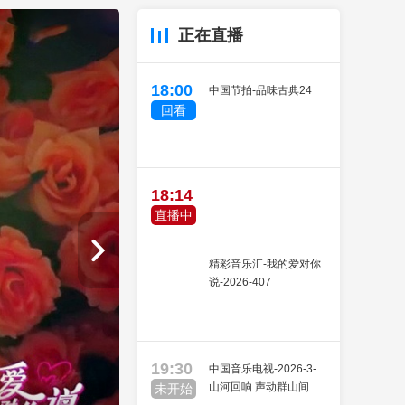
艺术
汽车
数智
5G
产业+
正在直播
时尚
天气
才艺
网展
央央好物
18:00
中国节拍-品味古典24
回看
18:14
直播中
精彩音乐汇-我的爱对你
说-2026-407
19:30
中国音乐电视-2026-3-
山河回响 声动群山间
未开始