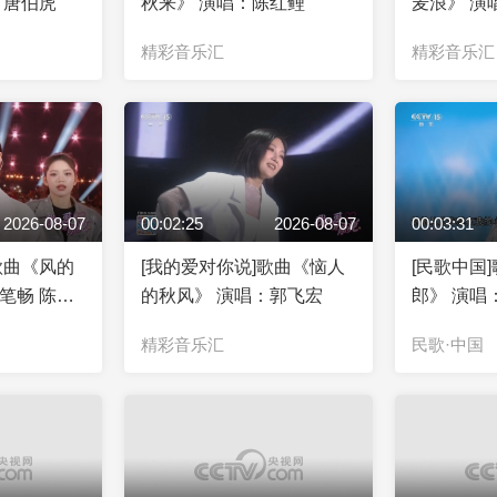
 唐伯虎
秋来》 演唱：陈红鲤
麦浪》 演
精彩音乐汇
精彩音乐汇
2026-08-07
00:02:25
2026-08-07
00:03:31
歌曲《风的
[我的爱对你说]歌曲《恼人
[民歌中国
笔畅 陈小
的秋风》 演唱：郭飞宏
郎》 演唱
精彩音乐汇
民歌·中国