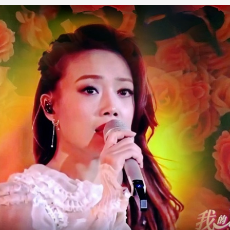
央博
非遗
文化
旅游
科普
健康
乐龄
阅读
云起
超级工厂
智敬中国
全民健康
颜选攻略
海洋
热播榜
总台企业白名单