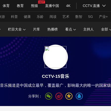
体育
教育
熊猫
直播中国
4K
CCTV.直播
式妙语
主持人
下载央视影音
热解读
天天学习
旅游
科普
健康
乐龄
阅读
艺术
数智
5G
产业+
栏目大全
片库
热播榜
看点
主持人
全部
纪录片网
国家大剧院
大型活动
科技
法治
文娱
人物
公益
图片
习式妙语
央视快评
央视网评
光华锐评
锋面
CCTV-15音乐
频道
VR/AR
4K专区
全景新闻
音乐频道是中国成立最早，覆盖最广，影响最大的唯一的国家级
请入列
人生第一次
人生第二次
分享到：
年冬奥会
CBA
NBA
中超
国足
国际足球
网球
综
体育江湖
文化体育
冰雪道路
足球道路