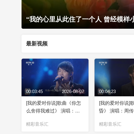
《锦绣小康》唱响盛世图景 奏一曲时
最新视频
00:03:45
2026-08-07
00:04:23
[我的爱对你说]歌曲《你怎
[我的爱对你说]
么舍得我难过》 演唱：黄
昏》 演唱：周
品源
精彩音乐汇
精彩音乐汇