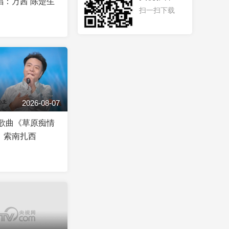
唱：万茜 陈楚生
扫一扫下载
2026-08-07
]歌曲《草原痴情
：索南扎西