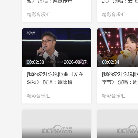
蓝》 演唱：凤凰传奇
凉》 演唱：云飞
精彩音乐汇
精彩音乐汇
00:02:38
2026-08-07
00:02:34
[我的爱对你说]歌曲《爱在
[我的爱对你说]
深秋》 演唱：谭咏麟
季节》 演唱：周
春
精彩音乐汇
精彩音乐汇