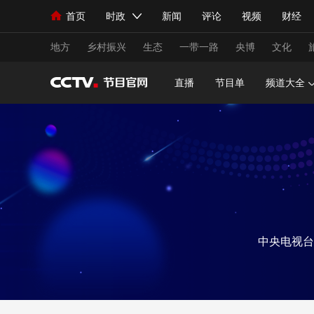
首页
时政
新闻
评论
视频
财经
人民领袖习近平
直播
海外频道
片库
iPanda
栏目大全
联播+
English
中国领导人
节目单
Монгол
听音
央视快评
微视频
习
地方
乡村振兴
生态
一带一路
央博
文化
直播
节目单
频道大全
总台春晚
网络春晚
共产党员网
秧纪录
新闻
国内
国际
评论
经济
军事
人民领袖习近平
联播+
热解读
天天学习
视频
小央视频
小央直播
直播中国
熊猫
中央电视台
现场
前线
比划
快看
蓝海中国
新兵
体育
直播
竞猜
2026年世界杯
2026
VIP会员
CCTV奥林匹克频道
生活体育大会