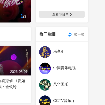
查看节目单
2
/
3
热门栏目
换一换
乐享汇
中国音乐电视
2026-08-07
你说]歌曲《爱如
风华国乐
唱：金银玲
CCTV音乐厅