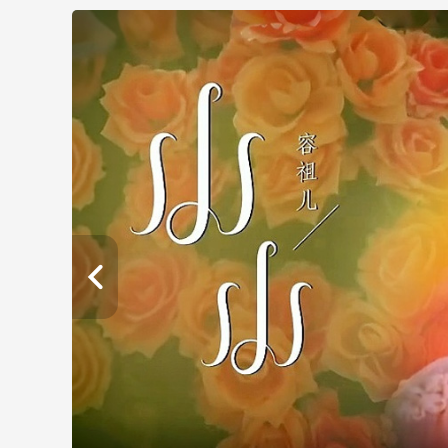
财经
教育
乡村振兴
生态环境
一带一路
大国智造
大国展会
大国保险
云顶对话
CCTV.节目官网
直播
节目单
栏目
片库