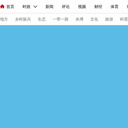
首页
时政
新闻
评论
视频
财经
体育
人民领袖习近平
直播
海外频道
片库
iPanda
栏目大全
联播+
English
中国领导人
节目单
Монгол
听音
央视快评
微视频
习式妙语
主持人
下
地方
乡村振兴
生态
一带一路
央博
文化
旅游
科普
总台春晚
网络春晚
共产党员网
秧纪录
纪录片网
新闻
国内
国际
评论
经济
军事
科技
法
人民领袖习近平
联播+
热解读
天天学习
习式妙语
视频
小央视频
小央直播
直播中国
熊猫频道
V
现场
前线
比划
快看
蓝海中国
新兵请入列
体育
直播
竞猜
2026年世界杯
2026年冬奥会
VIP会员
CCTV奥林匹克频道
生活体育大会
体育江湖