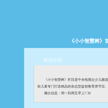
财经
教育
乡村振兴
生态环境
一带一路
央博
大国智造
大国展会
大国保险
云顶对话
云起
超
《小小智慧树》
CCTV.节目官网
直播
节目单
栏目
片库
热播榜
栏目介绍
《小小智慧树》栏目是中央电视台少儿频道的一
前儿童专门打造精品的杂志型益智教育类节目
播出信息：周一到周五早上7:30