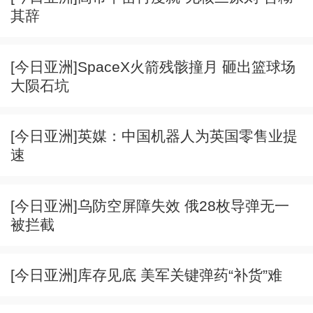
其辞
[今日亚洲]SpaceX火箭残骸撞月 砸出篮球场
大陨石坑
[今日亚洲]英媒：中国机器人为英国零售业提
速
[今日亚洲]乌防空屏障失效 俄28枚导弹无一
被拦截
[今日亚洲]库存见底 美军关键弹药“补货”难