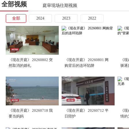
全部视频
庭审现场往期视频
全部
2024
2023
2022
《现在开庭》 20260802 突
《现在开庭》 20260801 网
《现在
然取消的婚礼
购背后的连环陷阱
驱逐
《现在开庭》 20260718 我
《现在开庭》 20260712 半
《现在
要当妈妈
日陪护
情的