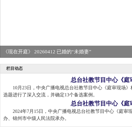
《现在开庭》 20260412 已婚的“未婚妻”
栏目动态
总台社教节目中心《庭
10月23日，中央广播电视总台社教节目中心《庭审现场》
选题进行了深入交流，并确定13个备选案例。
总台社教节目中心《庭
2024年7月15日，中央广播电视总台社教节目中心《庭审
办、锦州市中级人民法院承办。