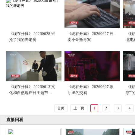
《现在开庭》 20260628 谁
《现在开庭》 20260627 外
《现在
抢了我的养老房
卖小哥贩毒案
北电
《现在开庭》 20260613 文
《现在开庭》 20260607 歌
《现在
化和自然遗产日主题节…
厅里的交易
窃”
首页
上一页
1
2
3
4
直播回看