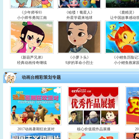
《少年师爷9》
《哈喽！葡星人》
《鹿精灵》
小小师爷勇闯江南
外星学霸来地球
让中国故事感动
《新葫芦兄弟》
《小萝卜头》
《小鲤鱼历险记
经典动画传奇继续
9岁的革命小烈士
小小鲤鱼救家
动画台精彩策划专题
2017动画暑期狂欢派对
核心价值观作品展播
2