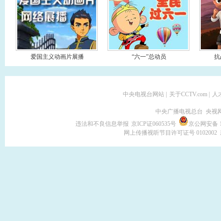
爱国主义动画片展播
“六一”总动员
抗
中央电视台网站
|
关于CCTV.com
|
人
中央广播电视总台 央视
违法和不良信息举报
京ICP证060535号
京公网安备 11
网上传播视听节目许可证号 0102002