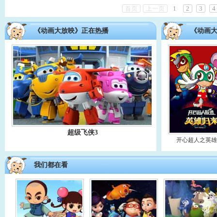
首页
上一页
1
2
3
4
《动画大放映》正在热播
《动画
超级飞侠3
开心超人之英
我们都在看