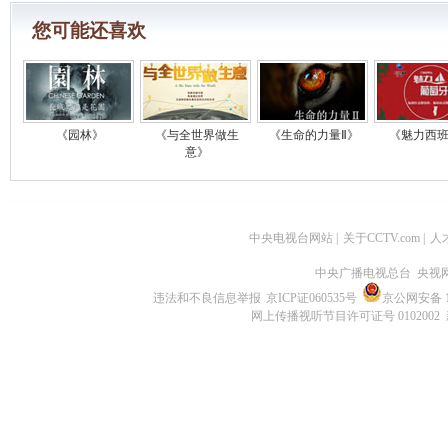
您可能还喜欢
《园林》
《与全世界做生
《生命的力量Ⅱ》
《魅力西
意》
中央电视台网站
|
关于CCTV.com
|
人
中央广播电视总台 央视
违法和不良信息举报
京ICP证060535号
京公网安备 11
网上传播视听节目许可证号 0102002