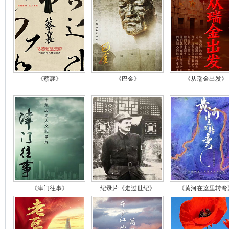
《蔡襄》
《巴金》
《从瑞金出发》
《津门往事》
纪录片《走过世纪》
《黄河在这里转弯