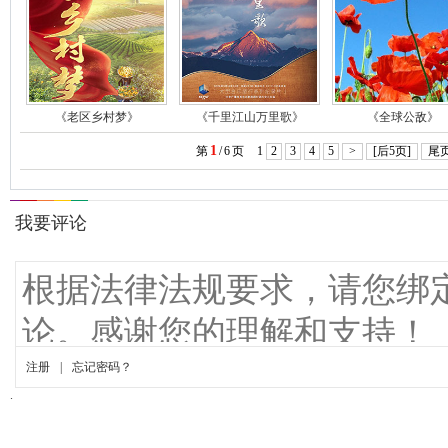
《老区乡村梦》
《千里江山万里歌》
《全球公敌》
1
第
/
6
页
1
2
3
4
5
>
[后5页]
尾