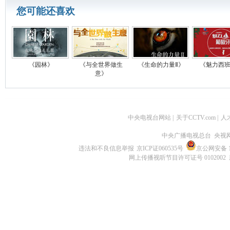
您可能还喜欢
《园林》
《与全世界做生
《生命的力量Ⅱ》
《魅力西
意》
中央电视台网站
|
关于CCTV.com
|
人
中央广播电视总台 央视
违法和不良信息举报
京ICP证060535号
京公网安备 11
网上传播视听节目许可证号 0102002