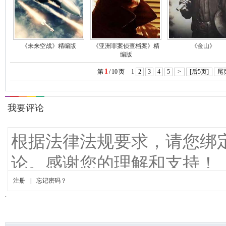
《未来空战》精编版
《亚洲罪案侦查档案》精
《金山》
编版
1
第
/
10
页
1
2
3
4
5
>
[后5页]
尾