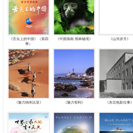
《舌尖上的中国》（第四
《中国海南·雨林秘境》
《山河岁月》
季）
《魅力纳米比亚》
《魅力智利》
《东北电影往事