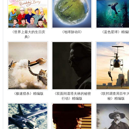
《世界上最大的生日庆
《地球脉动II》
《蓝色星球》精编
典》
《极速猎杀》精编版
《双面间谍塔夫林的秘密
《联邦调查局百年
行动》精编版
秘》精编版