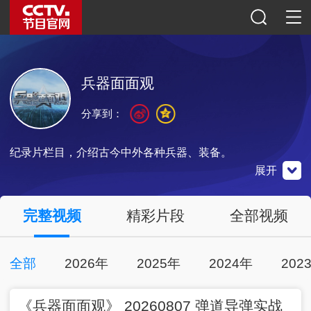
兵器面面观
分享到：
纪录片栏目，介绍古今中外各种兵器、装备。
展开
微博
央视影音
完整视频
精彩片段
全部视频
微信公众号
全部
2026年
2025年
2024年
202
00:22:00
2026-08-07
扫一扫关注
扫一扫关注
扫一扫下载
《兵器面面观》 20260807 弹道导弹实战