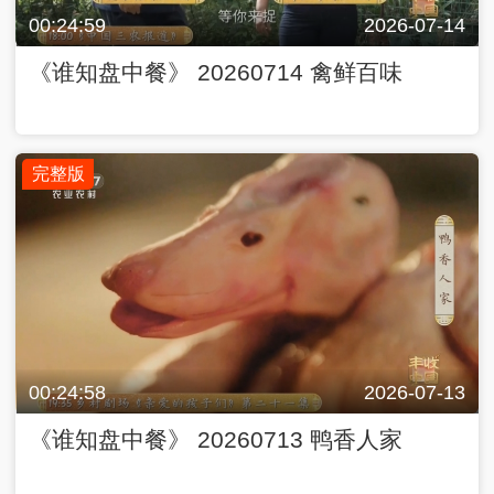
00:24:59
2026-07-14
《谁知盘中餐》 20260714 禽鲜百味
完整版
00:24:58
2026-07-13
《谁知盘中餐》 20260713 鸭香人家