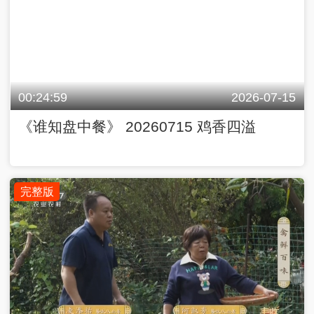
00:24:59
2026-07-15
《谁知盘中餐》 20260715 鸡香四溢
完整版