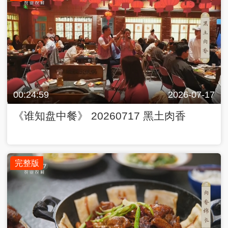
00:24:59
2026-07-17
《谁知盘中餐》 20260717 黑土肉香
完整版