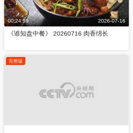
00:24:59
2026-07-16
《谁知盘中餐》 20260716 肉香绵长
完整版