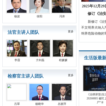
2025年12月
修订《治
杨波
徐阳
冯涛
新修订《治安
不文明养犬纳入
法官主讲人团队
更多
饲养危险动物的
生活版最
李霞
方剑磊
程媛媛
检察官主讲人团队
更多
《法律讲堂(生
20260805 被
尸”卡
吕翠
杨晓华
丛丽萍