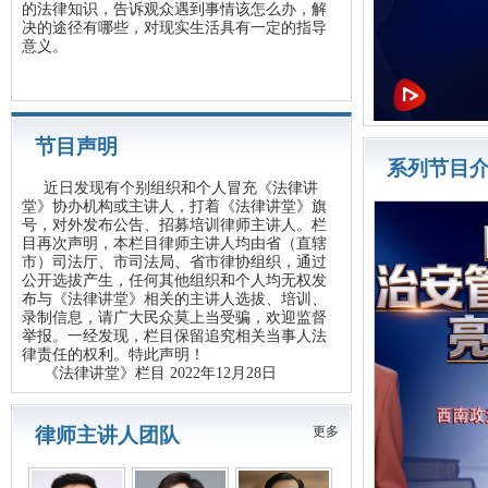
的法律知识，告诉观众遇到事情该怎么办，解
决的途径有哪些，对现实生活具有一定的指导
意义。
节目声明
系列节目
近日发现有个别组织和个人冒充《法律讲
堂》协办机构或主讲人，打着《法律讲堂》旗
号，对外发布公告、招募培训律师主讲人。栏
目再次声明，本栏目律师主讲人均由省（直辖
市）司法厅、市司法局、省市律协组织，通过
公开选拔产生，任何其他组织和个人均无权发
布与《法律讲堂》相关的主讲人选拔、培训、
录制信息，请广大民众莫上当受骗，欢迎监督
举报。一经发现，栏目保留追究相关当事人法
律责任的权利。特此声明！
《法律讲堂》栏目 2022年12月28日
律师主讲人团队
更多