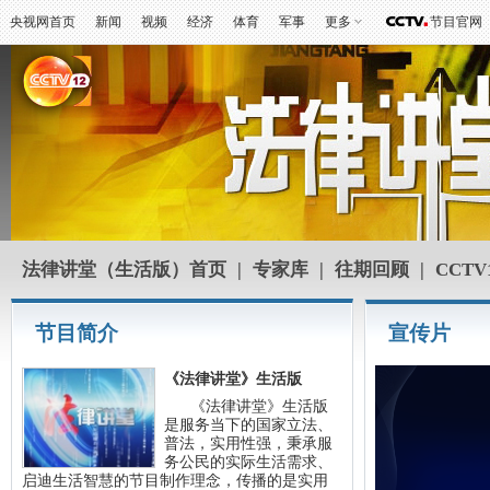
央视网首页
新闻
视频
经济
体育
军事
更多
节目官网
法律讲堂（生活版）首页
|
专家库
|
往期回顾
|
CCTV
节目简介
宣传片
《法律讲堂》生活版
《法律讲堂》生活版
是服务当下的国家立法、
普法，实用性强，秉承服
务公民的实际生活需求、
启迪生活智慧的节目制作理念，传播的是实用