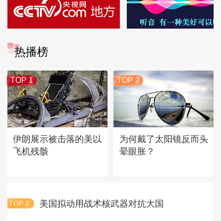
热播榜
TOP 1
TOP 2
伊朗展示被击落的美以
为何戴了太阳镜反而头
飞机残骸
晕眼胀？
美国拟动用战术核武器对抗大国
TOP
3