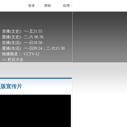
登录
帮助
应用
首播(文史):
一-五21:55
重播(文史):
二-六 06:36
首播(生活):
一-日18:50
重播(生活):
一-日09:24；二-六15:30
独播频道：
CCTV-12
>> 栏目大全
史版宣传片