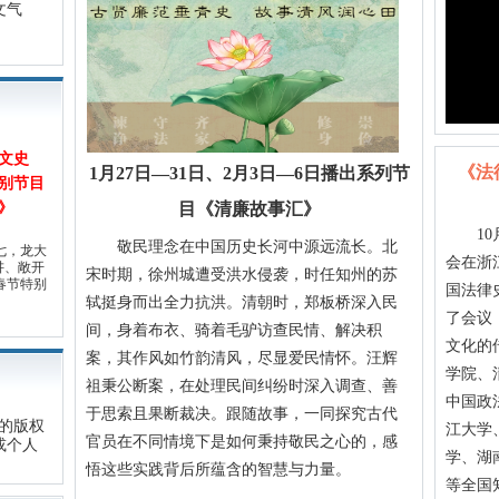
文气
文史
《法
1月27日—31日、2月3日—6日播出系列节
别节目
》
目《清廉故事汇》
10月
敬民理念在中国历史长河中源远流长。北
七，龙大
会在浙
讲、敞开
宋时期，徐州城遭受洪水侵袭，时任知州的苏
春节特别
国法律
轼挺身而出全力抗洪。清朝时，郑板桥深入民
了会议
间，身着布衣、骑着毛驴访查民情、解决积
文化的
案，其作风如竹韵清风，尽显爱民情怀。汪辉
学院、
祖秉公断案，在处理民间纠纷时深入调查、善
中国政
于思索且果断裁决。跟随故事，一同探究古代
的版权
江大学
官员在不同情境下是如何秉持敬民之心的，感
或个人
学、湖
悟这些实践背后所蕴含的智慧与力量。
等全国