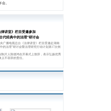
年会。
法律讲堂》栏目受邀参加
国古代经典中的法理”研讨会
中央广播电视总台《法律讲堂》栏目受邀赴湖南
中的法理”研讨会暨法理研究行动计划第17次例
制片人陈德鸿在开幕式上致辞，表示弘扬优秀
体义不容辞的责任。