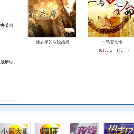
举办节目
徐志摩的两段婚姻
一鸟害七命
1
第
/
2
页
1
2
>
史版研讨