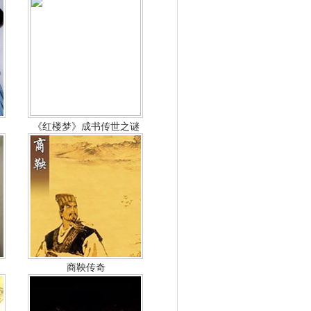
《红楼梦》成书传世之谜
商鞅传奇