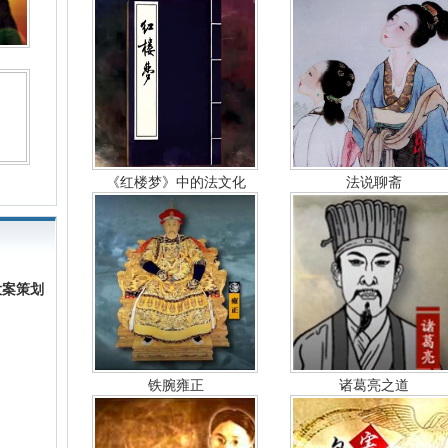
《红楼梦》中的法文化
法说聊斋
大案策划
铁腕雍正
诸葛亮之道