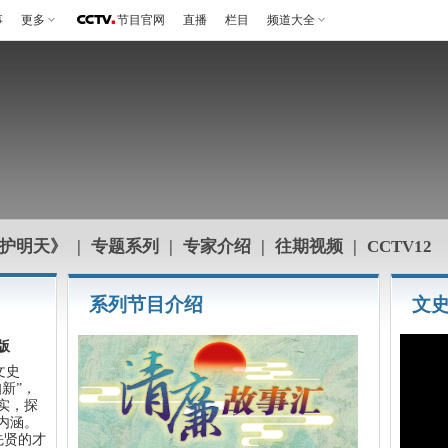
事
更多
节目官网
直播
栏目
频道大全
护明天》
|
专题系列
|
专家介绍
|
往期视频
|
CCTV12
系列节目介绍
文
版
文史
新”，
实，探
内涵。
先贤的才