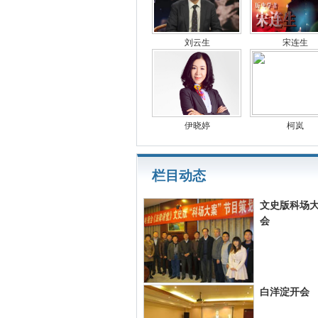
刘云生
宋连生
伊晓婷
柯岚
栏目动态
文史版科场
会
白洋淀开会