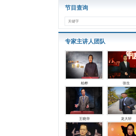
节目查询
关键字
专家主讲人团队
柏桦
张生
王晓华
龙大轩