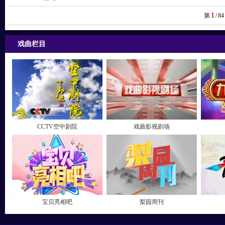
1
第
/
84
戏曲栏目
CCTV空中剧院
戏曲影视剧场
宝贝亮相吧
梨园周刊