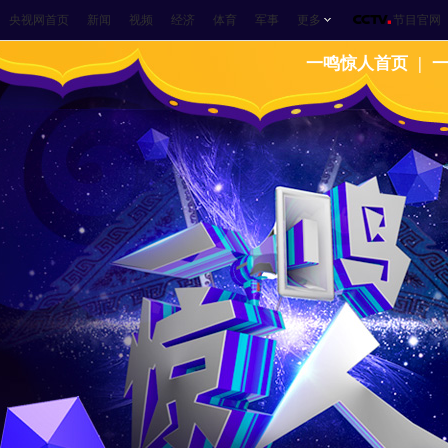
央视网首页
新闻
视频
经济
体育
军事
更多
节目官网
一鸣惊人首页
|