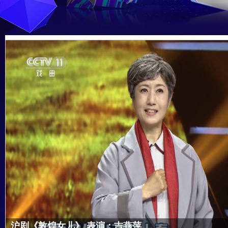
评剧《花为媒》 表演：杨蕾 张毓哲
苏州评弹《少年游》表演：陆锦花
沪剧《敦煌女儿》 表演：吉燕萍