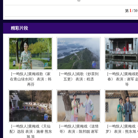
市
1
第
/
59
精彩片段
[一鸣惊人]黄梅戏歌《家
[一鸣惊人]戏歌《炒茶到
[一鸣惊人]黄梅戏
在青山绿水间》 表演：韩
五更》 表演：程丞
春》 表演：谢军 
再芬
等
[一鸣惊人]黄梅戏《天仙
[一鸣惊人]黄梅戏《送情
[一鸣惊人]黄梅戏
配》选段 表演：施睿 熊东
哥》 表演：陈邦靓 谢军
罗》 表演：熊东旭
旭 等