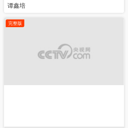
谭鑫培
完整版