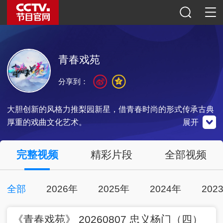
青春戏苑
分享到：
大胆创新的风格力推梨园新星，借青春时尚的形式传承古典
厚重的戏曲文化艺术。
展开
央视影音
完整视频
精彩片段
全部视频
点击下载
全部
2026年
2025年
2024年
202
01:00:00
2026-08-07
《青春戏苑》 20260807 忠义杨门（四）