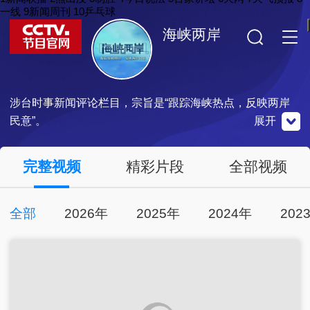
一线
9
新闻周刊
10
乒乓球
海峡两岸
涉台时事新闻评论栏目，宗旨是“跟踪海峡热点，反映两岸
民意”。
展开
央视影音
完整视频
精彩片段
全部视频
点击下载
全部
2026年
2025年
2024年
202