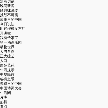
焦点访谈
晚间新闻
经典咏流传
挑战不可能
故事里的中国
今日说法
时代楷模发布厅
开讲啦
我有传家宝
第一动画乐园
动物世界
人与自然
正大综艺
人口
国际艺苑
生活提示
中华民族
秘境之眼
典籍里的中国
中国诗词大会
生活圈
片库
热榜
看点