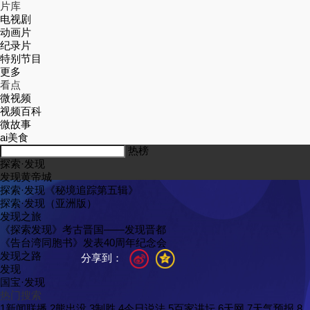
片库
电视剧
动画片
纪录片
特别节目
更多
看点
微视频
视频百科
微故事
ai美食
热榜
探索·
发
现
发
现黄帝城
探索·
发
现《秘境追踪第五辑》
探索·
发
现（亚洲版）
发
现之旅
《探索
发
现》考古晋国——
发
现晋都
《告台湾同胞书》
发
表40周年纪念会
发
现之路
分享到：
发
现
国宝·
发
现
热门搜索
1
新闻联播
2
熊出没
3
制胜
4
今日说法
5
百家讲坛
6
天网
7
天气预报
8