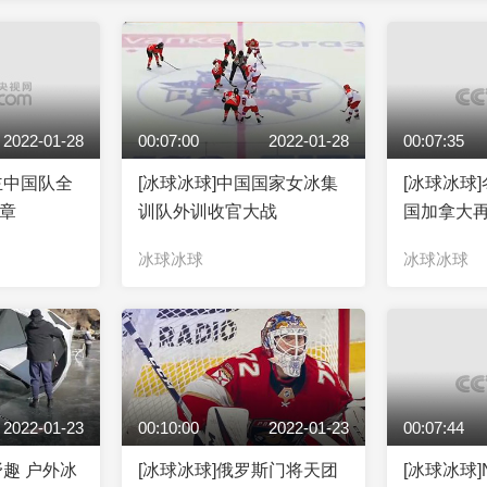
2022-01-28
00:07:00
2022-01-28
00:07:35
主中国队全
[冰球冰球]中国国家女冰集
[冰球冰球
篇章
训队外训收官大战
国加拿大
冰球冰球
冰球冰球
2022-01-23
00:10:00
2022-01-23
00:07:44
野趣 户外冰
[冰球冰球]俄罗斯门将天团
[冰球冰球