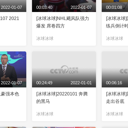
2022-01-07
00:03:40
2022-01-07
00:01:08
07 2021
[冰球冰球]NHL飓风队强力
[冰球冰球
爆发 席卷四方
练兵倒计
冰球冰球
冰球冰球
2022-01-07
00:24:49
2022-01-01
00:06:16
队豪强本色
[冰球冰球]20220101 奔腾
[冰球冰球
的黑马
走出谷底
冰球冰球
冰球冰球