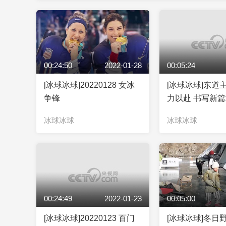
00:24:50
2022-01-28
00:05:24
[冰球冰球]20220128 女冰
[冰球冰球]东道
争锋
力以赴 书写新
冰球冰球
冰球冰球
00:24:49
2022-01-23
00:05:00
[冰球冰球]20220123 百门
[冰球冰球]冬日