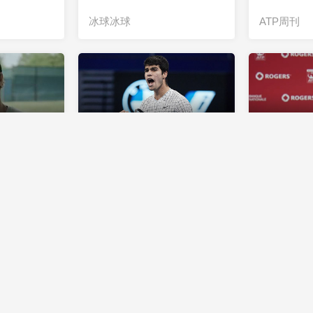
冰球冰球
ATP周刊
2021-11-27
00:04:12
2021-11-27
00:04:20
-穆雷回顾属
[ATP周刊]网球届希望之星
[ATP周
刻
聚首 米兰举办重磅赛事
次获得年
ATP周刊
ATP周刊
正在加载...