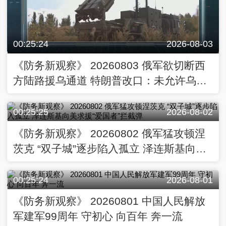
00:25:24
2026-08-03
《防务新观察》 20260803 俄军欲切断西
方陆路援乌通道 特朗普改口：未允许乌克
兰生产“爱国者”拦截弹
00:25:25
2026-08-02
《防务新观察》 20260802 俄军猛攻顿涅
茨克 “双子城”逐步陷入孤立 泽连斯基向美
求援“爱国者”拦截弹
00:25:24
2026-08-01
《防务新观察》 20260801 中国人民解放
军建军99周年 守初心 向百年 奔一流