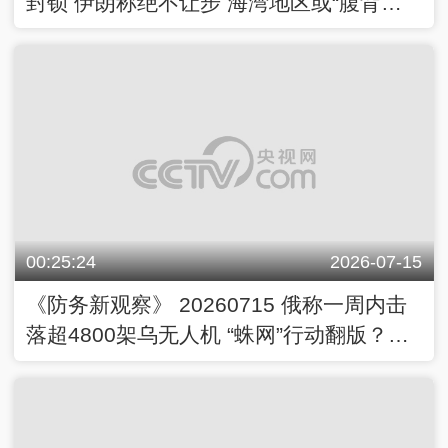
封锁 伊朗称绝不让步 海湾地区或“腹背受
敌”？
00:25:24
2026-07-15
《防务新观察》 20260715 俄称一周内击
落超4800架乌无人机 “蛛网”行动翻版？乌
欲偷袭俄机场