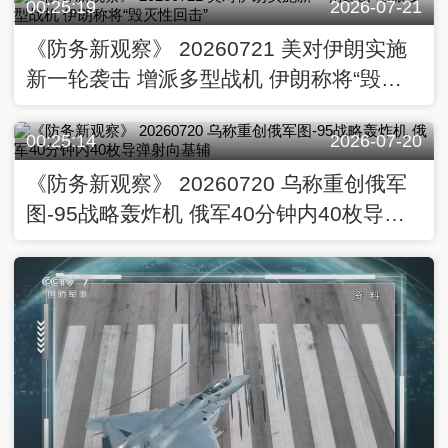
00:25:19
2026-07-21
《防务新观察》 20260721 美对伊朗实施
新一轮袭击 增派多型战机 伊朗称将“毁灭
性回击”
00:25:14
2026-07-20
《防务新观察》 20260720 乌称重创俄军
图-95战略轰炸机 俄军40分钟内40枚导弹
射向基辅