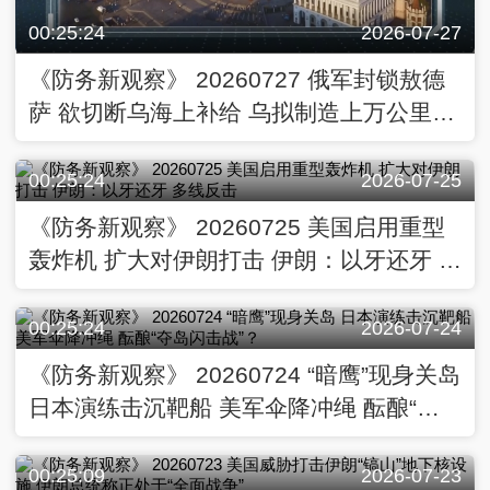
00:25:24
2026-07-27
《防务新观察》 20260727 俄军封锁敖德
萨 欲切断乌海上补给 乌拟制造上万公里射
程无人机
00:25:24
2026-07-25
《防务新观察》 20260725 美国启用重型
轰炸机 扩大对伊朗打击 伊朗：以牙还牙 多
线反击
00:25:24
2026-07-24
《防务新观察》 20260724 “暗鹰”现身关岛
日本演练击沉靶船 美军伞降冲绳 酝酿“夺
岛闪击战”？
00:25:09
2026-07-23