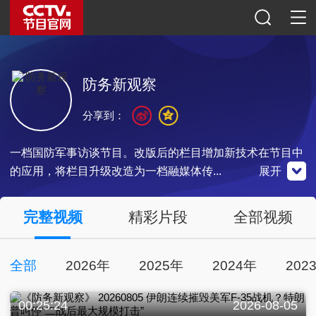
防务新观察
分享到：
一档国防军事访谈节目。改版后的栏目增加新技术在节目中
的应用，将栏目升级改造为一档融媒体传...
展开
微博
央视影音
完整视频
精彩片段
全部视频
微信公众号
全部
2026年
2025年
2024年
202
扫一扫关注
扫一扫关注
扫一扫下载
00:25:24
2026-08-05