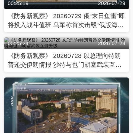
00:25:19
2026-07-29
《防务新观察》 20260729 俄“末日鱼雷”即
将投入战斗值班 乌军称首次击毁“俄版海马
斯”
00:25:24
2026-07-28
《防务新观察》 20260728 以总理向特朗
普递交伊朗情报 沙特与也门胡塞武装互袭
升级