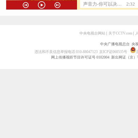
声音力-你可以决定命运的90%
2:32
声音力-元元的《热话》上
5:20
声音力-元元的《热话》下
7:24
中央电视台网站
|
关于CCTV.com
|
中央广播电视总台 央
违法和不良信息举报电话:010-88047123
京ICP证060535号
网上传播视听节目许可证号 0102004 新出网证（京）