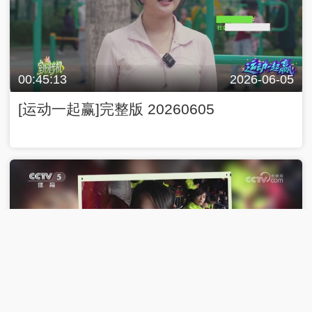
00:45:13
2026-06-05
[运动一起赢]完整版 20260605
00:14:20
2026-06-05