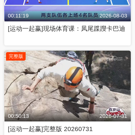
00:11:19
2026-08-03
[运动一起赢]现场体育课：凤尾蹀躞卡巴迪
完整版
00:50:13
2026-07-31
[运动一起赢]完整版 20260731