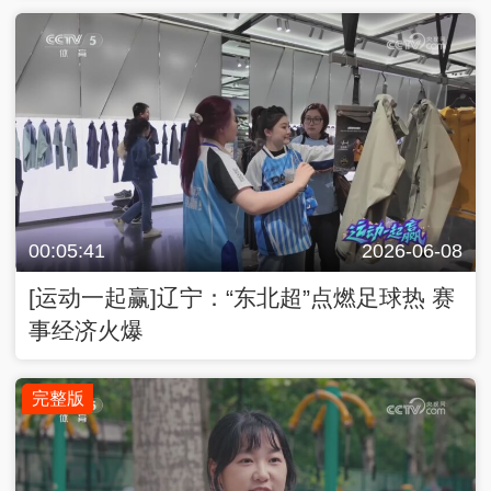
00:05:41
2026-06-08
[运动一起赢]辽宁：“东北超”点燃足球热 赛
事经济火爆
完整版