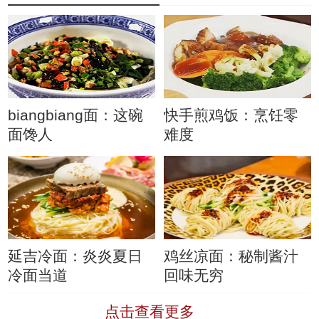
biangbiang面：这碗
快手煎鸡饭：烹饪零
面馋人
难度
延吉冷面：炎炎夏日
鸡丝凉面：秘制酱汁
冷面当道
回味无穷
点击查看更多