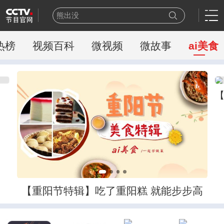
熊出没
今日说法
新闻周刊
热榜
视频百科
微视频
微故事
ai美食
百家讲坛
一线
天网
豪门盛宴
乒乓球
新闻联播
世界杯
【重阳节特辑】吃了重阳糕 就能步步高