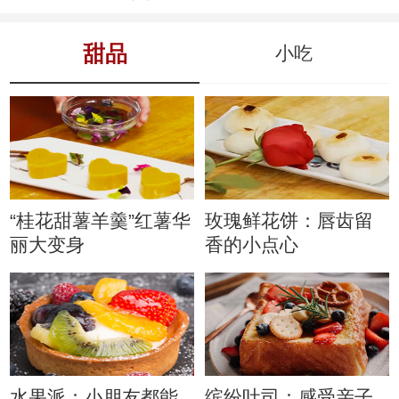
甜品
小吃
“桂花甜薯羊羹”红薯华
玫瑰鲜花饼：唇齿留
丽大变身
香的小点心
水果派：小朋友都能
缤纷吐司：感受亲子