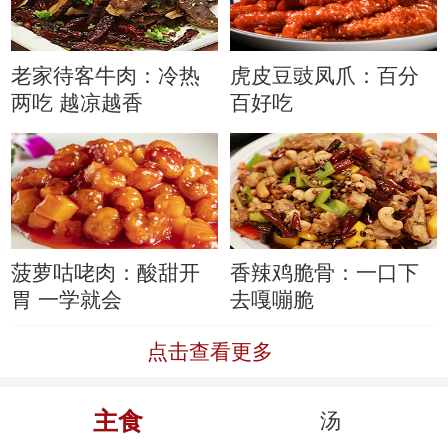
老家待客牛肉：冷热
虎皮豆豉凤爪：百分
两吃 越凉越香
百好吃
菠萝咕咾肉：酸甜开
香辣鸡脆骨：一口下
胃 一学就会
去嘎嘣脆
点击查看更多
主食
汤