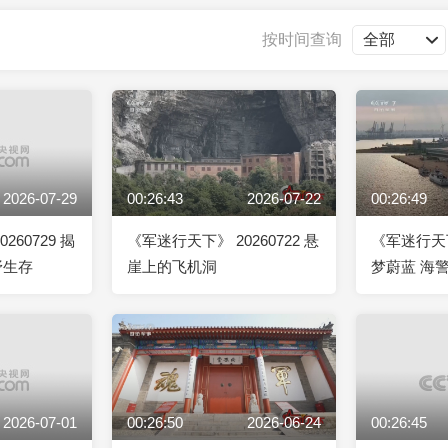
央博
非遗
文化
旅游
科普
健康
乐龄
阅读
按时间查询
云起
超级工厂
智敬中国
全民健康
颜选攻略
海洋
2026-07-29
00:26:43
2026-07-22
00:26:49
热播榜
总台企业白名单
260729 揭
《军迷行天下》 20260722 悬
《军迷行天下》
野生存
崖上的飞机洞
梦蔚蓝 海
施行五周年
2026-07-01
00:26:50
2026-06-24
00:26:45