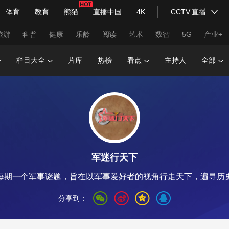
体育
教育
熊猫
直播中国
4K
CCTV.直播
式妙语
主持人
下载央视影音
热解读
天天学习
旅游
科普
健康
乐龄
阅读
艺术
数智
5G
产业+
栏目大全
片库
热榜
看点
主持人
全部
纪录片网
国家大剧院
大型活动
科技
法治
文娱
人物
公益
图片
习式妙语
央视快评
央视网评
光华锐评
锋面
军迷行天下
频道
VR/AR
4K专区
全景新闻
每期一个军事谜题，旨在以军事爱好者的视角行走天下，遍寻历
请入列
人生第一次
人生第二次
分享到：
年冬奥会
CBA
NBA
中超
国足
国际足球
网球
综
体育江湖
文化体育
冰雪道路
足球道路