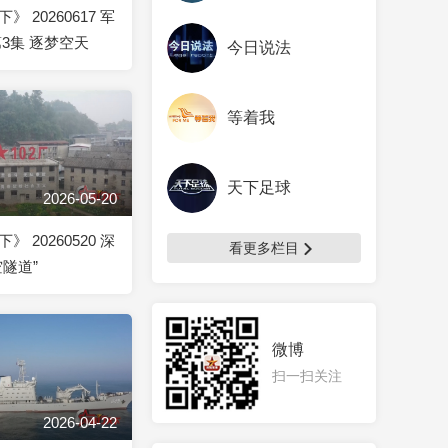
 20260617 军
3集 逐梦空天
今日说法
等着我
天下足球
2026-05-20
 20260520 深
看更多栏目
隧道”
微博
扫一扫关注
2026-04-22