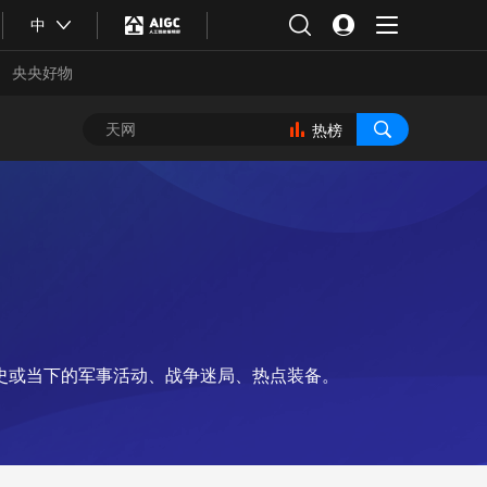
中
央央好物
热榜
史或当下的军事活动、战争迷局、热点装备。
合体育
亚冬会