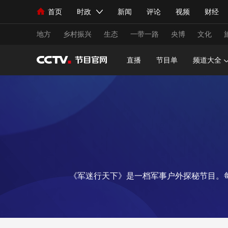
首页
时政
新闻
评论
视频
财经
人民领袖习近平
直播
海外频道
片库
iPanda
栏目大全
联播+
English
中国领导人
节目单
Монгол
听音
央视快评
微视频
习
地方
乡村振兴
生态
一带一路
央博
文化
直播
节目单
频道大全
总台春晚
网络春晚
共产党员网
秧纪录
新闻
国内
国际
评论
经济
军事
人民领袖习近平
联播+
热解读
天天学习
视频
小央视频
小央直播
直播中国
熊猫
《军迷行天下》是一档军事户外探秘节目。
现场
前线
比划
快看
蓝海中国
新兵
体育
直播
竞猜
2026年世界杯
2026
VIP会员
CCTV奥林匹克频道
生活体育大会