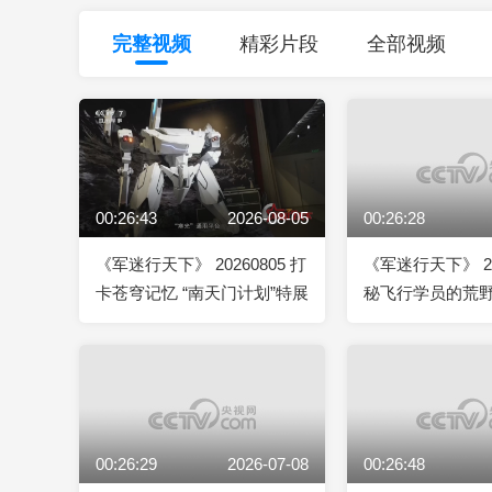
财经
教育
乡村振兴
生态环境
一带一路
完整视频
精彩片段
全部视频
大国智造
大国展会
大国保险
云顶对话
00:26:43
2026-08-05
00:26:28
CCTV.节目官网
直播
节目单
栏目
片库
《军迷行天下》 20260805 打
《军迷行天下》 20
卡苍穹记忆 “南天门计划”特展
秘飞行学员的荒
00:26:29
2026-07-08
00:26:48