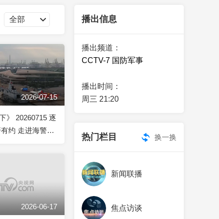
艺术
汽车
数智
5G
产业+
播出信息
时尚
天气
才艺
网展
央央好物
播出频道：
CCTV-7 国防军事
播出时间：
2026-07-15
周三 21:20
 20260715 逐
警有约 走进海警法
热门栏目
换一换
集中宣传周
新闻联播
2026-06-17
焦点访谈