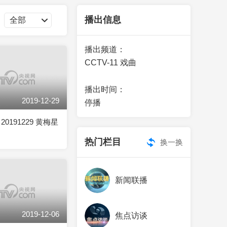
艺术
汽车
数智
5G
产业+
播出信息
时尚
天气
才艺
网展
央央好物
播出频道：
CCTV-11 戏曲
播出时间：
2019-12-29
停播
0191229 黄梅星
热门栏目
换一换
新闻联播
2019-12-06
焦点访谈