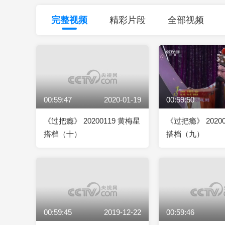
财经
教育
乡村振兴
生态环境
一带一路
完整视频
精彩片段
全部视频
大国智造
大国展会
大国保险
云顶对话
00:59:47
2020-01-19
00:59:50
CCTV.节目官网
直播
节目单
栏目
片库
《过把瘾》 20200119 黄梅星
《过把瘾》 2020
搭档（十）
搭档（九）
00:59:45
2019-12-22
00:59:46