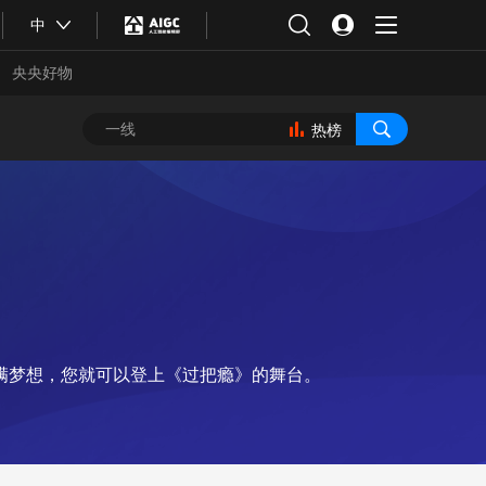
中
央央好物
热榜
满梦想，您就可以登上《过把瘾》的舞台。
合体育
亚冬会