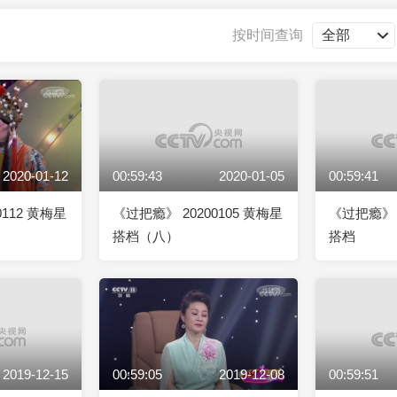
央博
非遗
文化
旅游
科普
健康
乐龄
阅读
按时间查询
云起
超级工厂
智敬中国
全民健康
颜选攻略
海洋
2020-01-12
00:59:43
2020-01-05
00:59:41
热播榜
总台企业白名单
0112 黄梅星
《过把瘾》 20200105 黄梅星
《过把瘾》 2
搭档（八）
搭档
2019-12-15
00:59:05
2019-12-08
00:59:51