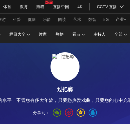
体育
教育
熊猫
直播中国
4K
CCTV.直播
式妙语
主持人
下载央视影音
热解读
天天学习
旅游
科普
健康
乐龄
阅读
艺术
数智
5G
产业+
栏目大全
片库
热榜
看点
主持人
全部
纪录片网
国家大剧院
大型活动
科技
法治
文娱
人物
公益
图片
习式妙语
央视快评
央视网评
光华锐评
锋面
过把瘾
频道
VR/AR
4K专区
全景新闻
的水平，不管您有多大年龄，只要您热爱戏曲，只要您的心中充
请入列
人生第一次
人生第二次
分享到：
年冬奥会
CBA
NBA
中超
国足
国际足球
网球
综
体育江湖
文化体育
冰雪道路
足球道路