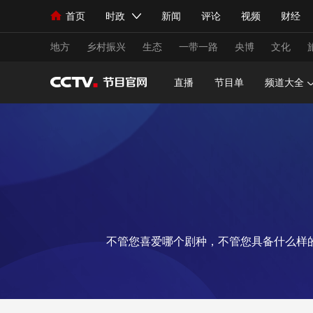
首页
时政
新闻
评论
视频
财经
人民领袖习近平
直播
海外频道
片库
iPanda
栏目大全
联播+
English
中国领导人
节目单
Монгол
听音
央视快评
微视频
习
地方
乡村振兴
生态
一带一路
央博
文化
直播
节目单
频道大全
总台春晚
网络春晚
共产党员网
秧纪录
新闻
国内
国际
评论
经济
军事
人民领袖习近平
联播+
热解读
天天学习
视频
小央视频
小央直播
直播中国
熊猫
不管您喜爱哪个剧种，不管您具备什么样
现场
前线
比划
快看
蓝海中国
新兵
体育
直播
竞猜
2026年世界杯
2026
VIP会员
CCTV奥林匹克频道
生活体育大会