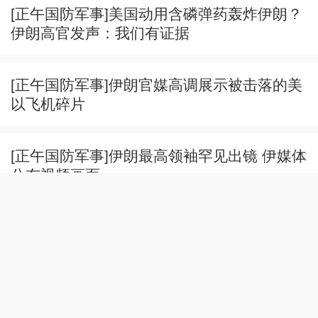
[正午国防军事]美国动用含磷弹药轰炸伊朗？
伊朗高官发声：我们有证据
[正午国防军事]伊朗官媒高调展示被击落的美
以飞机碎片
[正午国防军事]伊朗最高领袖罕见出镜 伊媒体
公布视频画面
[正午国防军事]轰-6系列搭载的弹药种类不断
拓展
[正午国防军事]南部战区位黄岩岛开展海空联
合演训 专家解读 轰-6J承担任务：侦察预警