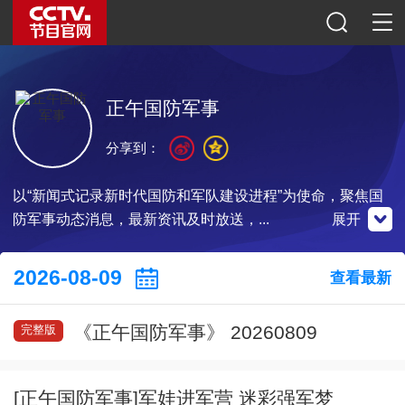
正午国防军事
分享到：
以“新闻式记录新时代国防和军队建设进程”为使命，聚焦国
防军事动态消息，最新资讯及时放送，...
展开
微博
央视影音
2026-08-09
查看最新
微信公众号
《正午国防军事》 20260809
完整版
扫一扫关注
扫一扫关注
扫一扫下载
[正午国防军事]军娃进军营 迷彩强军梦