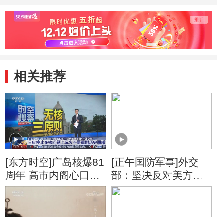
会议 中方呼吁各
正在应对西方信息
停止
方通过对话谈判解
恐怖主义
发动
决危机
相关推荐
[东方时空]广岛核爆81
[正午国防军事]外交
周年 高市内阁心口不
部：坚决反对美方滥
一背后的拥核野心·外
用国家力量无理打压
交部 日应停止在核问
中国企业
题上玩火不要重蹈历