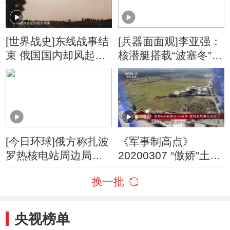
史覆辙
[世界战史]东线战事结
[兵器面面观]李亚强：
束 俄国国内却风起云
核潜艇搭载“波塞冬”
涌
俄罗斯发展水下“动态
核威慑”
[今日环球]俄方称扎波
《军事制高点》
罗热核电站周边局势
20200307 “傲娇”土耳
依然紧张
其主动求和 管不住手
换一批
下恐遭反噬？
央视榜单