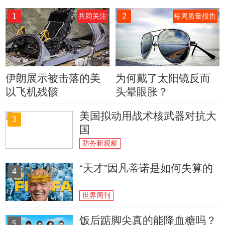
1
2
共同关注
每周质量报告
伊朗展示被击落的美
为何戴了太阳镜反而
以飞机残骸
头晕眼胀？
美国拟动用战术核武器对抗大
3
国
防务新观察
“天才”因凡蒂诺是如何失算的
4
世界周刊
饭后踮脚尖真的能降血糖吗？
5