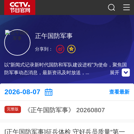
正午国防军事
分享到：
以“新闻式记录新时代国防和军队建设进程”为使命，聚焦国
防军事动态消息，最新资讯及时放送，...
展开
微博
央视影音
2026-08-07
查看最新
微信公众号
《正午国防军事》 20260807
完整版
扫一扫关注
扫一扫关注
扫一扫下载
[正午国防军事]征兵体检 守好兵员质量“第一