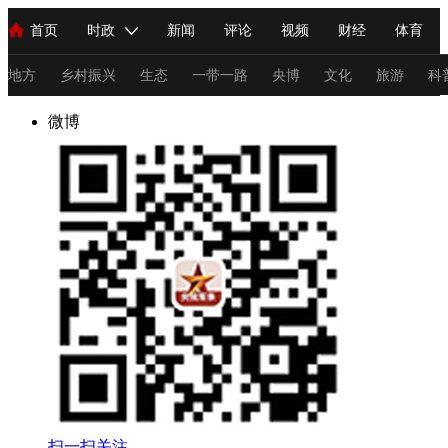
首页
时政
新闻
评论
视频
财经
体育
人民领袖习近平
直播
海外频道
片库
iPanda
栏目大全
联播+
English
中国领导人
节目单
Монгол
听音
央视快评
微视频
习式妙语
主持人
地方
乡村振兴
生态
一带一路
央博
文化
旅游
科
微博
总台春晚
网络春晚
共产党员网
秧纪录
纪录片网
新闻
国内
国际
评论
经济
军事
科技
法
人民领袖习近平
联播+
热解读
天天学习
习式妙语
视频
小央视频
小央直播
直播中国
熊猫频道
V
现场
前线
比划
快看
蓝海中国
新兵请入列
体育
直播
竞猜
2026年世界杯
2026年冬奥会
C
VIP会员
CCTV奥林匹克频道
生活体育大会
体育江湖
扫一扫关注