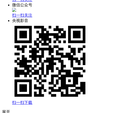
微信公众号
财经
教育
乡村振兴
生态环境
一带一路
央博
扫一扫关注
大国智造
大国展会
大国保险
云顶对话
云起
超
央视影音
CCTV.节目官网
直播
节目单
栏目
片库
热播榜
扫一扫下载
展开