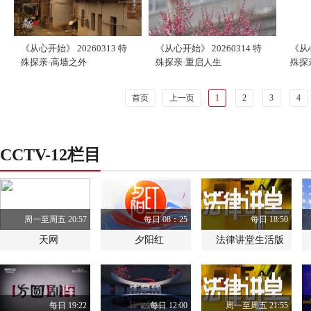
《从心开始》 20260313 特
《从心开始》 20260314 特
《从心
殊探亲·高墙之外
殊探亲·重启人生
殊探
首页
上一页
1
2
3
4
CCTV-12栏目
周一至周五 20:57
每日 08：25
每日 18:50
天网
夕阳红
法律讲堂生活版
每日 19:22
每日 12:00
周一至周五 21:55