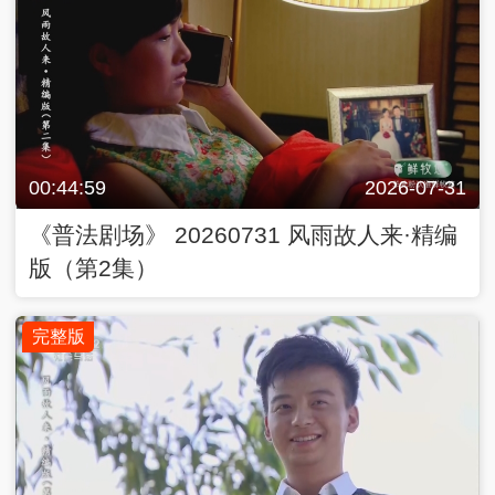
00:44:59
2026-07-31
《普法剧场》 20260731 风雨故人来·精编
版（第2集）
完整版