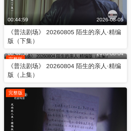
00:44:59
2026-08-05
《普法剧场》 20260805 陌生的亲人·精编
版（下集）
00:44:58
2026-08-04
完整版
《普法剧场》 20260804 陌生的亲人·精编
版（上集）
完整版