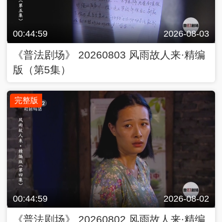
00:44:59
2026-08-03
《普法剧场》 20260803 风雨故人来·精编
版（第5集）
完整版
00:44:59
2026-08-02
《普法剧场》 20260802 风雨故人来·精编