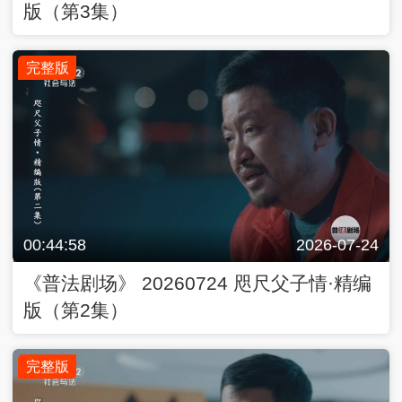
版（第3集）
完整版
00:44:58
2026-07-24
《普法剧场》 20260724 咫尺父子情·精编
版（第2集）
完整版