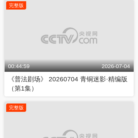
完整版
00:44:59
2026-07-04
《普法剧场》 20260704 青铜迷影·精编版
（第1集）
完整版