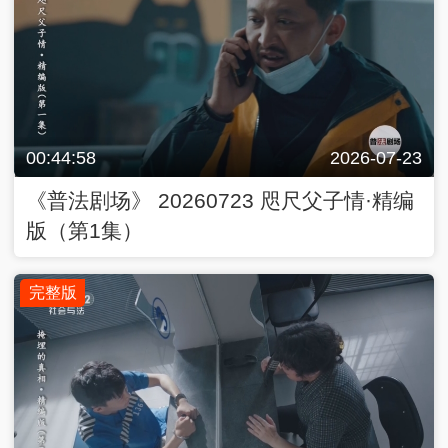
00:44:58
2026-07-23
《普法剧场》 20260723 咫尺父子情·精编
版（第1集）
完整版