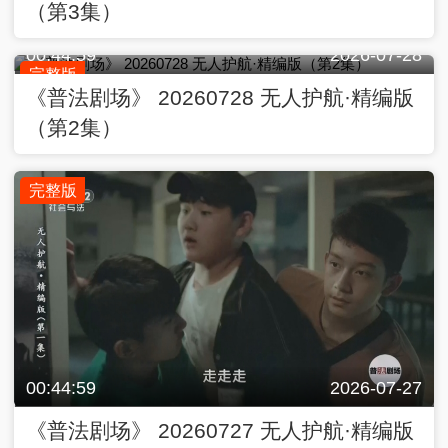
（第3集）
00:44:59
2026-07-28
完整版
《普法剧场》 20260728 无人护航·精编版
（第2集）
完整版
00:44:59
2026-07-27
《普法剧场》 20260727 无人护航·精编版