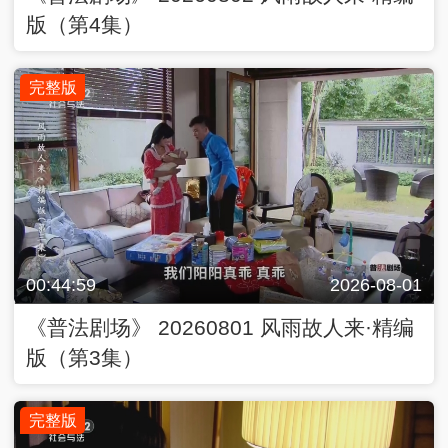
版（第4集）
完整版
00:44:59
2026-08-01
《普法剧场》 20260801 风雨故人来·精编
版（第3集）
完整版