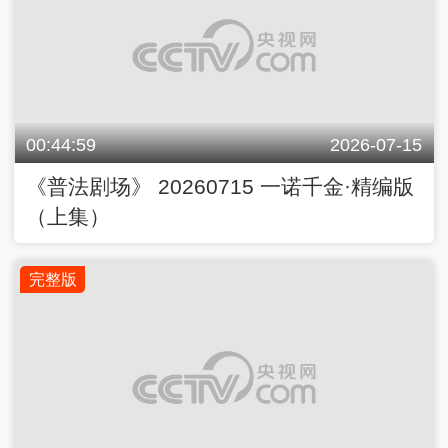
00:44:59
2026-07-15
《普法剧场》 20260715 一诺千金·精编版
（上集）
完整版