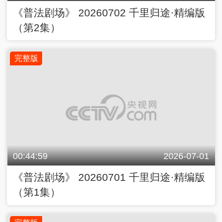
《普法剧场》 20260702 千里归途·精编版
（第2集）
完整版
00:44:59
2026-07-01
《普法剧场》 20260701 千里归途·精编版
（第1集）