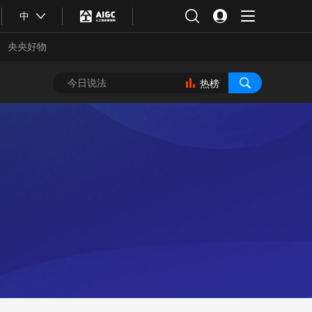
中
央央好物
热榜
合体育
亚冬会