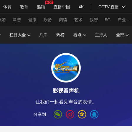
体育
教育
熊猫
直播中国
4K
CCTV.直播
式妙语
主持人
下载央视影音
热解读
天天学习
旅游
科普
健康
乐龄
阅读
艺术
数智
5G
产业+
栏目大全
片库
热榜
看点
主持人
全部
纪录片网
国家大剧院
大型活动
科技
法治
文娱
人物
公益
图片
习式妙语
央视快评
央视网评
光华锐评
锋面
影视留声机
频道
VR/AR
4K专区
全景新闻
让我们一起看见声音的表情。
请入列
人生第一次
人生第二次
分享到：
年冬奥会
CBA
NBA
中超
国足
国际足球
网球
综
体育江湖
文化体育
冰雪道路
足球道路