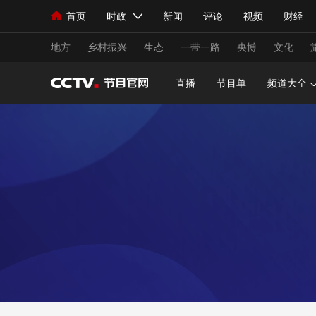
首页
时政
新闻
评论
视频
财经
人民领袖习近平
直播
海外频道
片库
iPanda
栏目大全
联播+
English
中国领导人
节目单
Монгол
听音
央视快评
微视频
习
地方
乡村振兴
生态
一带一路
央博
文化
直播
节目单
频道大全
总台春晚
网络春晚
共产党员网
秧纪录
新闻
国内
国际
评论
经济
军事
人民领袖习近平
联播+
热解读
天天学习
视频
小央视频
小央直播
直播中国
熊猫
现场
前线
比划
快看
蓝海中国
新兵
体育
直播
竞猜
2026年世界杯
2026
VIP会员
CCTV奥林匹克频道
生活体育大会