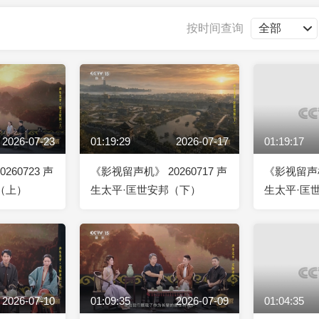
央博
非遗
文化
旅游
科普
健康
乐龄
阅读
按时间查询
云起
超级工厂
智敬中国
全民健康
颜选攻略
海洋
2026-07-23
01:19:29
2026-07-17
01:19:17
热播榜
总台企业白名单
260723 声
《影视留声机》 20260717 声
《影视留声机》
（上）
生太平·匡世安邦（下）
生太平·匡
2026-07-10
01:09:35
2026-07-09
01:04:35