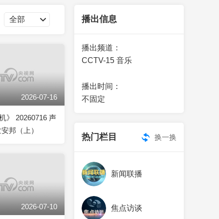
艺术
汽车
数智
5G
产业+
播出信息
时尚
天气
才艺
网展
央央好物
播出频道：
CCTV-15 音乐
播出时间：
2026-07-16
不固定
 20260716 声
世安邦（上）
热门栏目
换一换
新闻联播
2026-07-10
焦点访谈