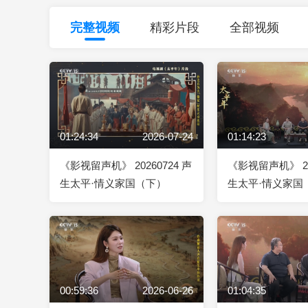
财经
教育
乡村振兴
生态环境
一带一路
完整视频
精彩片段
全部视频
大国智造
大国展会
大国保险
云顶对话
01:24:34
2026-07-24
01:14:23
CCTV.节目官网
直播
节目单
栏目
片库
《影视留声机》 20260724 声
《影视留声机》 20
生太平·情义家国（下）
生太平·情义家国
00:59:36
2026-06-26
01:04:35