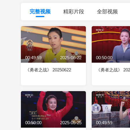
财经
教育
乡村振兴
生态环境
一带一路
完整视频
精彩片段
全部视频
大国智造
大国展会
大国保险
云顶对话
00:49:59
2025-06-22
00:50:00
CCTV.节目官网
直播
节目单
栏目
片库
《勇者之战》 20250622
《勇者之战》 2025
00:50:00
2025-05-25
00:49:59