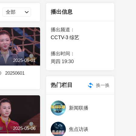
艺术
汽车
数智
5G
产业+
播出信息
时尚
天气
才艺
网展
央央好物
播出频道：
CCTV-3 综艺
播出时间：
2025-06-01
周四 19:30
20250601
热门栏目
换一换
新闻联播
2025-05-06
焦点访谈