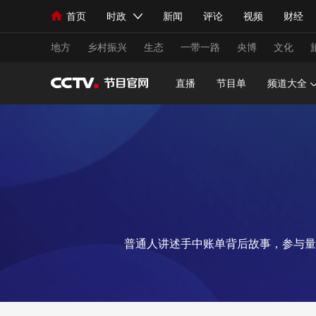
首页
时政
新闻
评论
视频
财经
人民领袖习近平
直播
海外频道
片库
iPanda
栏目大全
联播+
English
中国领导人
节目单
Монгол
听音
央视快评
微视频
习
地方
乡村振兴
生态
一带一路
央博
文化
直播
节目单
频道大全
总台春晚
网络春晚
共产党员网
秧纪录
新闻
国内
国际
评论
经济
军事
人民领袖习近平
联播+
热解读
天天学习
视频
小央视频
小央直播
直播中国
熊猫
普通人讲述手中账单背后故事，参与量
现场
前线
比划
快看
蓝海中国
新兵
体育
直播
竞猜
2026年世界杯
2026
VIP会员
CCTV奥林匹克频道
生活体育大会