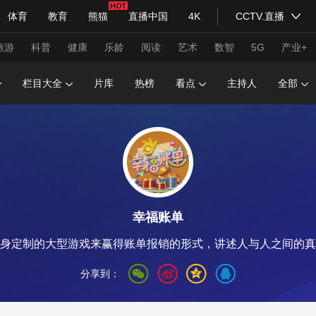
体育
教育
熊猫
直播中国
4K
CCTV.直播
式妙语
主持人
下载央视影音
热解读
天天学习
旅游
科普
健康
乐龄
阅读
艺术
数智
5G
产业+
栏目大全
片库
热榜
看点
主持人
全部
纪录片网
国家大剧院
大型活动
科技
法治
文娱
人物
公益
图片
习式妙语
央视快评
央视网评
光华锐评
锋面
幸福账单
频道
VR/AR
4K专区
全景新闻
身定制的大型游戏来赢得账单报销的形式，讲述人与人之间的真
请入列
人生第一次
人生第二次
分享到：
年冬奥会
CBA
NBA
中超
国足
国际足球
网球
综
体育江湖
文化体育
冰雪道路
足球道路