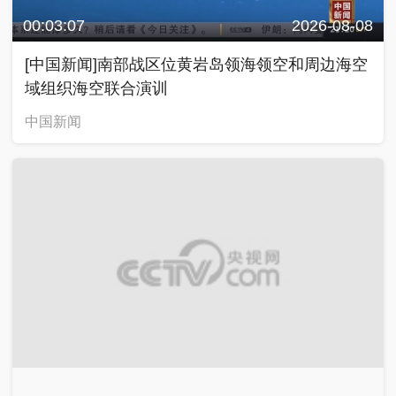
00:03:07
2026-08-08
[中国新闻]南部战区位黄岩岛领海领空和周边海空
域组织海空联合演训
中国新闻