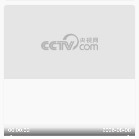
00:00:32
2026-08-08