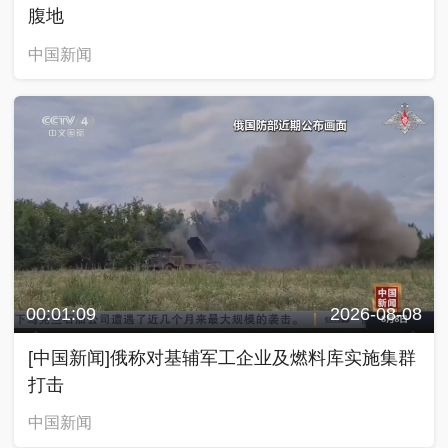
腹地
中国新闻
00:01:09
2026-08-08
[中国新闻]俄称对基辅军工企业及燃料库实施集群
打击
中国新闻