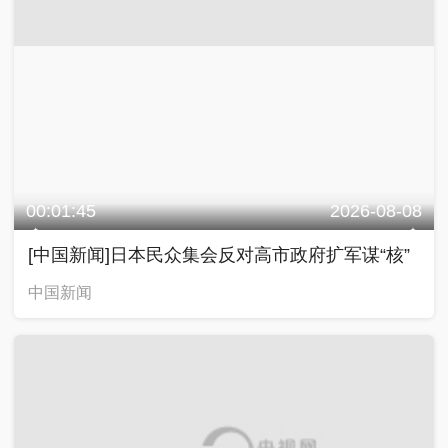
00:01:45
2026-08-08
[中国新闻]日本民众集会反对高市政府扩军谋“核”
中国新闻